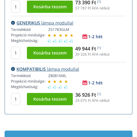
73 390 Ft
[1]
57 787
Ft ÁFA nélkül
GENERIKUS
lámpa modullal
Termékkód:
Z51783GLM
Projekció minősége:
1-2 hét
Megbízhatóság:
49 944 Ft
[1]
39 326
Ft ÁFA nélkül
KOMPATIBILIS
lámpa modullal
Termékkód:
Z80816ML
Projekció minősége:
1-2 hét
Megbízhatóság:
36 926 Ft
[1]
29 075
Ft ÁFA nélkül