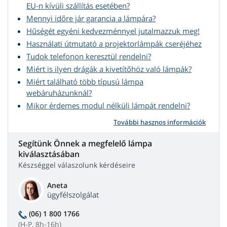
EU-n kívüli szállítás esetében?
Mennyi időre jár garancia a lámpára?
Hűségét egyéni kedvezménnyel jutalmazzuk meg!
Használati útmutató a projektorlámpák cseréjéhez
Tudok telefonon keresztül rendelni?
Miért is ilyen drágák a kivetítőhöz való lámpák?
Miért található több típusú lámpa
webáruházunknál?
Mikor érdemes modul nélküli lámpát rendelni?
További hasznos információk
Segítünk Önnek a megfelelő lámpa
kiválasztásában
Készséggel válaszolunk kérdéseire
Aneta
ügyfélszolgálat
(06) 1 800 1766
(H-P, 8h-16h)