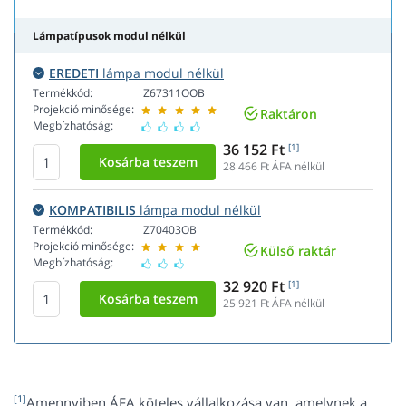
Lámpatípusok modul nélkül
EREDETI
lámpa modul nélkül
Termékkód:
Z67311OOB
Projekció minősége:
Raktáron
Megbízhatóság:
36 152 Ft
[1]
28 466
Ft ÁFA nélkül
KOMPATIBILIS
lámpa modul nélkül
Termékkód:
Z70403OB
Projekció minősége:
Külső raktár
Megbízhatóság:
32 920 Ft
[1]
25 921
Ft ÁFA nélkül
[1]
Amennyiben ÁFA köteles vállalkozása van, amelynek a