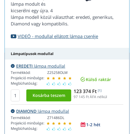
lámpa modult és
kicserélni egy újra. 4
lámpa modell közül választhat: eredeti, generikus,
Diamond vagy kompatibilis.
VIDEÓ - modullal ellátott lámpa cseréje
Lámpatípusok modullal
EREDETI
lámpa modullal
Termékkód:
Z25258OLM
Projekció minősége:
Külső raktár
Megbízhatóság:
123 374 Ft
[1]
97 145
Ft ÁFA nélkül
DIAMOND
lámpa modullal
Termékkód:
Z71486DL
Projekció minősége:
1-2 hét
Megbízhatóság: