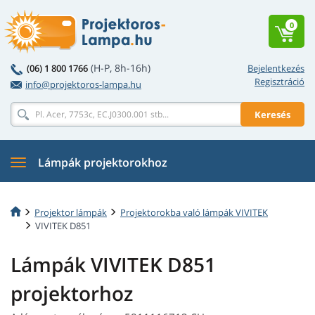
0
(H-P, 8h-16h)
(06) 1 800 1766
Bejelentkezés
Regisztráció
info@projektoros-lampa.hu
Keresés
Lámpák projektorokhoz
Projektor lámpák
Projektorokba való lámpák VIVITEK
VIVITEK D851
Lámpák VIVITEK D851
projektorhoz