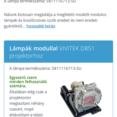
A lámpa termékszáma: 5811116713-SU
Nálunk biztosan megtalálja a megfelelő modellt modulos
lámpák és kisülőcsöves izzók eredeti és nem eredeti
gyártóktól...
Lámpák modullal
VIVITEK D851
projektorhoz
A lámpa termékszáma: 5811116713-SU
Egyszerű csere
minden felhasználó
számára.
Általában elég csak a
projektoron
meglazítani néhány
csavart, majd
eltávolítani a teljes