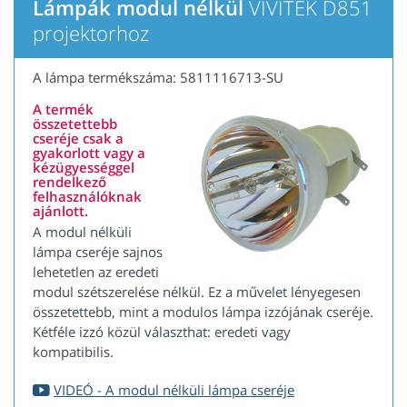
Lámpák modul nélkül
VIVITEK D851
projektorhoz
A lámpa termékszáma: 5811116713-SU
A termék
összetettebb
cseréje csak a
gyakorlott vagy a
kézügyességgel
rendelkező
felhasználóknak
ajánlott.
A modul nélküli
lámpa cseréje sajnos
lehetetlen az eredeti
modul szétszerelése nélkül. Ez a művelet lényegesen
összetettebb, mint a modulos lámpa izzójának cseréje.
Kétféle izzó közül választhat: eredeti vagy
kompatibilis.
VIDEÓ - A modul nélküli lámpa cseréje