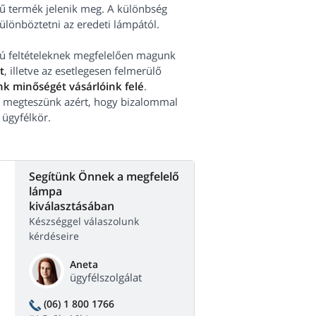
ű termék jelenik meg. A különbség
különböztetni az eredeti lámpától.
orú feltételeknek megfelelően magunk
t
, illetve az esetlegesen felmerülő
k minőségét vásárlóink felé
.
 megteszünk azért, hogy bizalommal
 ügyfélkör.
Segítünk Önnek a megfelelő
lámpa
kiválasztásában
Készséggel válaszolunk
kérdéseire
Aneta
ügyfélszolgálat
(06) 1 800 1766