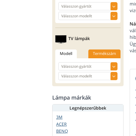
mi
viz
Ná
vál
hi
TV lámpák
Üg
vá
Modell
Termékszám
Lámpa márkák
Legnépszerűbbek
3M
ACER
BENQ