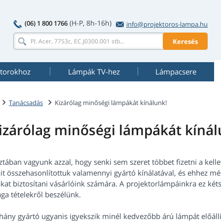
(H-P, 8h-16h)
(06) 1 800 1766
info@projektoros-lampa.hu
Keresés
torokhoz
Lámpák TV-hez
Lámpacsere
Tanácsadás
Kizárólag minőségi lámpákát kínálunk!
izárólag minőségi lámpákát kínál
ztában vagyunk azzal, hogy senki sem szeret többet fizetni a kell
ait összehasonlítottuk valamennyi gyártó kínálatával, és ehhez m
kat biztosítani vásárlóink számára. A projektorlámpáinkra ez két
ga tételekről beszélünk.
hány gyártó ugyanis igyekszik minél kedvezőbb árú lámpát előállí