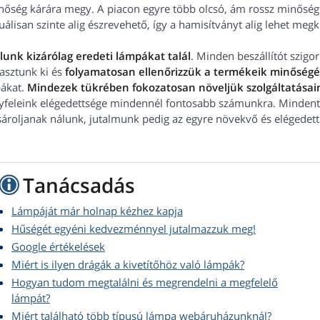
nőség kárára megy. A piacon egyre több olcsó, ám rossz minőség
uálisan szinte alig észrevehető, így a hamisítványt alig lehet meg
lunk kizárólag eredeti lámpákat talál
. Minden beszállítót szig
asztunk ki és
folyamatosan ellenőrizzük a termékeik minőségé
bákat.
Mindezek tükrében fokozatosan növeljük szolgáltatásain
yfeleink elégedettsége mindennél fontosabb számunkra. Mindent
sároljanak nálunk, jutalmunk pedig az egyre növekvő és elégedett
Tanácsadás
Lámpáját már holnap kézhez kapja
Hűségét egyéni kedvezménnyel jutalmazzuk meg!
Google értékelések
Miért is ilyen drágák a kivetítőhöz való lámpák?
Hogyan tudom megtalálni és megrendelni a megfelelő
lámpát?
Miért található több típusú lámpa webáruházunknál?