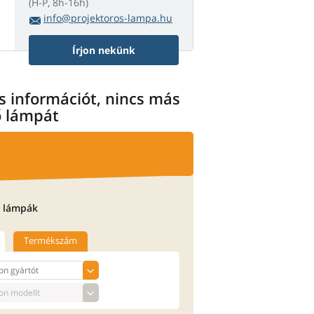
(H-P, 8h-16h)
info@projektoros-lampa.hu
Írjon nekünk
 információt, nincs más
ő lámpát
 lámpák
Termékszám