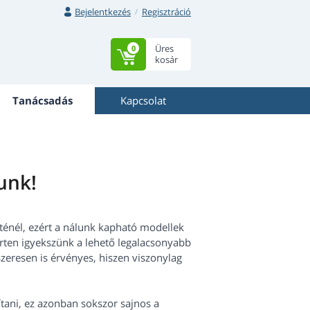
Bejelentkezés
Regisztráció
Üres
0
kosár
Tanácsadás
Kapcsolat
unk!
eténél, ezért a nálunk kapható modellek
érten igyekszünk a lehető legalacsonyabb
szeresen is érvényes, hiszen viszonylag
tani, ez azonban sokszor sajnos a