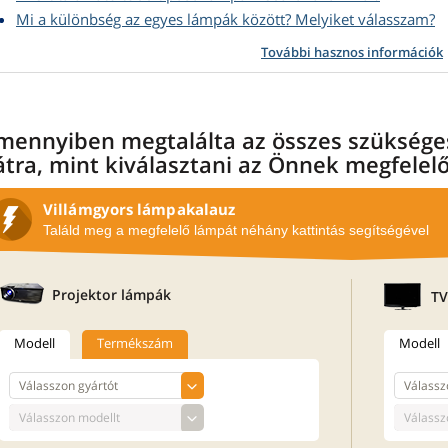
Mi a különbség az egyes lámpák között? Melyiket válasszam?
További hasznos információk
mennyiben megtalálta az összes szükséges
átra, mint kiválasztani az Önnek megfelel
Villámgyors lámpakalauz
Találd meg a megfelelő lámpát néhány kattintás segítségével
Projektor lámpák
TV
Modell
Termékszám
Modell