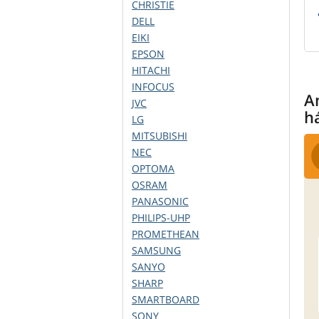
CHRISTIE
DELL
EIKI
EPSON
HITACHI
INFOCUS
A
JVC
h
LG
MITSUBISHI
NEC
OPTOMA
OSRAM
PANASONIC
PHILIPS-UHP
PROMETHEAN
SAMSUNG
SANYO
SHARP
SMARTBOARD
SONY