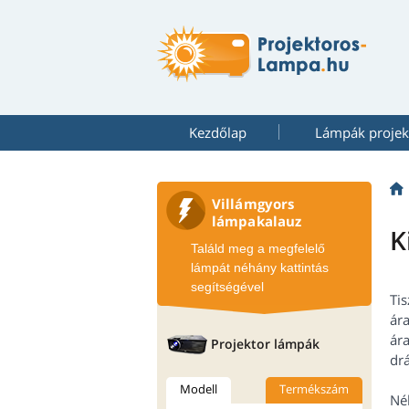
Kezdőlap
Lámpák projek
Villámgyors
lámpakalauz
K
Találd meg a megfelelő
lámpát néhány kattintás
segítségével
Tis
ár
ára
Projektor lámpák
drá
Modell
Termékszám
Né