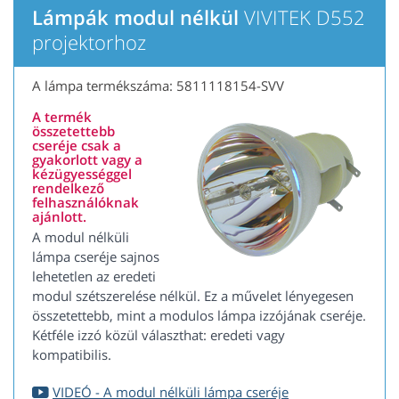
Lámpák modul nélkül
VIVITEK D552
projektorhoz
A lámpa termékszáma: 5811118154-SVV
A termék
összetettebb
cseréje csak a
gyakorlott vagy a
kézügyességgel
rendelkező
felhasználóknak
ajánlott.
A modul nélküli
lámpa cseréje sajnos
lehetetlen az eredeti
modul szétszerelése nélkül. Ez a művelet lényegesen
összetettebb, mint a modulos lámpa izzójának cseréje.
Kétféle izzó közül választhat: eredeti vagy
kompatibilis.
VIDEÓ - A modul nélküli lámpa cseréje