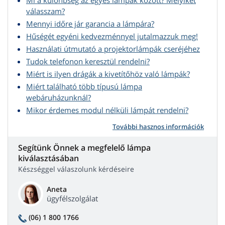
Mi a különbség az egyes lámpák között? Melyiket
válasszam?
Mennyi időre jár garancia a lámpára?
Hűségét egyéni kedvezménnyel jutalmazzuk meg!
Használati útmutató a projektorlámpák cseréjéhez
Tudok telefonon keresztül rendelni?
Miért is ilyen drágák a kivetítőhöz való lámpák?
Miért található több típusú lámpa
webáruházunknál?
Mikor érdemes modul nélküli lámpát rendelni?
További hasznos információk
Segítünk Önnek a megfelelő lámpa
kiválasztásában
Készséggel válaszolunk kérdéseire
Aneta
ügyfélszolgálat
(06) 1 800 1766