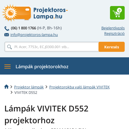
0
(H-P, 8h-16h)
(06) 1 800 1766
Bejelentkezés
Regisztráció
info@projektoros-lampa.hu
Keresés
Lámpák projektorokhoz
Projektor lámpák
Projektorokba való lámpák VIVITEK
VIVITEK D552
Lámpák VIVITEK D552
projektorhoz