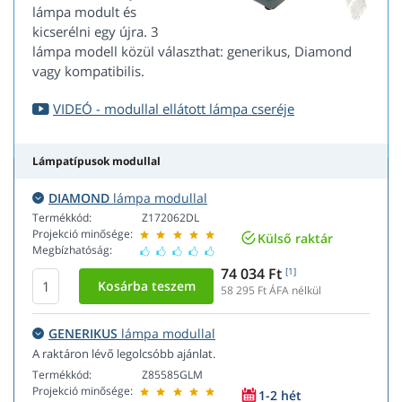
lámpa modult és
kicserélni egy újra. 3
lámpa modell közül választhat: generikus, Diamond
vagy kompatibilis.
VIDEÓ - modullal ellátott lámpa cseréje
Lámpatípusok modullal
DIAMOND
lámpa modullal
Termékkód:
Z172062DL
Projekció minősége:
Külső raktár
Megbízhatóság:
74 034 Ft
[1]
58 295
Ft ÁFA nélkül
GENERIKUS
lámpa modullal
A raktáron lévő legolcsóbb ajánlat.
Termékkód:
Z85585GLM
Projekció minősége:
1-2 hét