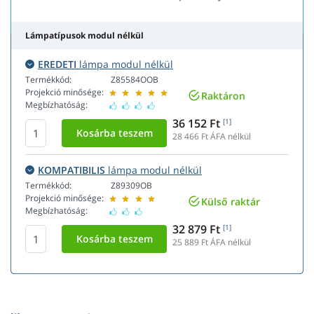
Lámpatípusok modul nélkül
EREDETI
lámpa modul nélkül
Termékkód:
Z85584OOB
Projekció minősége:
Raktáron
Megbízhatóság:
36 152 Ft
[1]
28 466
Ft ÁFA nélkül
KOMPATIBILIS
lámpa modul nélkül
Termékkód:
Z89309OB
Projekció minősége:
Külső raktár
Megbízhatóság:
32 879 Ft
[1]
25 889
Ft ÁFA nélkül