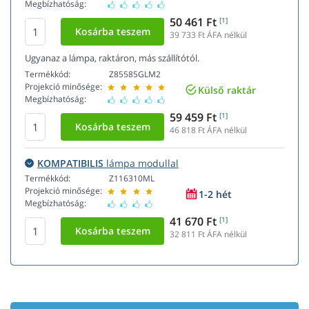
Megbízhatóság:
50 461 Ft
[1]
39 733
Ft ÁFA nélkül
Ugyanaz a lámpa, raktáron, más szállítótól.
Termékkód:
Z85585GLM2
Projekció minősége:
Külső raktár
Megbízhatóság:
59 459 Ft
[1]
46 818
Ft ÁFA nélkül
KOMPATIBILIS
lámpa modullal
Termékkód:
Z116310ML
Projekció minősége:
1-2 hét
Megbízhatóság:
41 670 Ft
[1]
32 811
Ft ÁFA nélkül