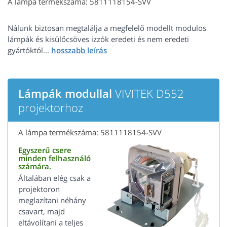
A lámpa termékszáma: 5811118154-SVV
Nálunk biztosan megtalálja a megfelelő modellt modulos
lámpák és kisülőcsöves izzók eredeti és nem eredeti
gyártóktól...
Lámpák modullal
VIVITEK D552
projektorhoz
A lámpa termékszáma: 5811118154-SVV
Egyszerű csere
minden felhasználó
számára.
Általában elég csak a
projektoron
meglazítani néhány
csavart, majd
eltávolítani a teljes