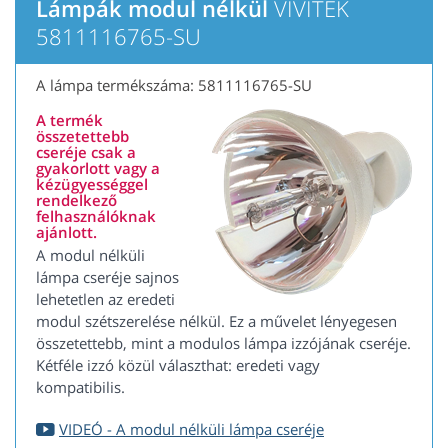
Lámpák modul nélkül
VIVITEK
5811116765-SU
A lámpa termékszáma: 5811116765-SU
A termék
összetettebb
cseréje csak a
gyakorlott vagy a
kézügyességgel
rendelkező
felhasználóknak
ajánlott.
A modul nélküli
lámpa cseréje sajnos
lehetetlen az eredeti
modul szétszerelése nélkül. Ez a művelet lényegesen
összetettebb, mint a modulos lámpa izzójának cseréje.
Kétféle izzó közül választhat: eredeti vagy
kompatibilis.
VIDEÓ - A modul nélküli lámpa cseréje