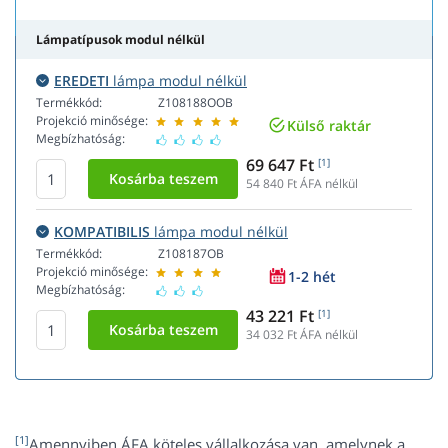
Lámpatípusok modul nélkül
EREDETI
lámpa modul nélkül
Termékkód:
Z108188OOB
Projekció minősége:
Külső raktár
Megbízhatóság:
69 647 Ft
[1]
54 840
Ft ÁFA nélkül
KOMPATIBILIS
lámpa modul nélkül
Termékkód:
Z108187OB
Projekció minősége:
1-2 hét
Megbízhatóság:
43 221 Ft
[1]
34 032
Ft ÁFA nélkül
[1]
Amennyiben ÁFA köteles vállalkozása van, amelynek a