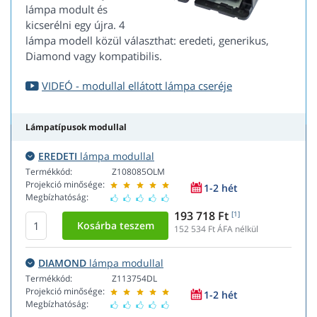
lámpa modult és
kicserélni egy újra. 4
lámpa modell közül választhat: eredeti, generikus,
Diamond vagy kompatibilis.
VIDEÓ - modullal ellátott lámpa cseréje
Lámpatípusok modullal
EREDETI
lámpa modullal
Termékkód:
Z108085OLM
Projekció minősége:
1-2 hét
Megbízhatóság:
193 718 Ft
[1]
152 534
Ft ÁFA nélkül
DIAMOND
lámpa modullal
Termékkód:
Z113754DL
Projekció minősége:
1-2 hét
Megbízhatóság: