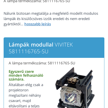
A lámpa termékszáma: 5811116765-SU
Nálunk biztosan megtalálja a megfelelő modellt modulos
lámpák és kisülőcsöves izzók eredeti és nem eredeti
gyártóktól...
Lámpák modullal
VIVITEK
5811116765-SU
A lámpa termékszáma: 5811116765-SU
Egyszerű csere
minden felhasználó
számára.
Általában elég csak a
projektoron
meglazítani néhány
csavart, majd
eltávolítani a teljes