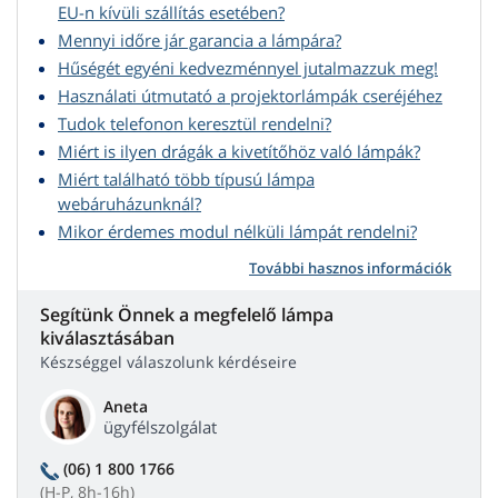
EU-n kívüli szállítás esetében?
Mennyi időre jár garancia a lámpára?
Hűségét egyéni kedvezménnyel jutalmazzuk meg!
Használati útmutató a projektorlámpák cseréjéhez
Tudok telefonon keresztül rendelni?
Miért is ilyen drágák a kivetítőhöz való lámpák?
Miért található több típusú lámpa
webáruházunknál?
Mikor érdemes modul nélküli lámpát rendelni?
További hasznos információk
Segítünk Önnek a megfelelő lámpa
kiválasztásában
Készséggel válaszolunk kérdéseire
Aneta
ügyfélszolgálat
(06) 1 800 1766
(H-P, 8h-16h)