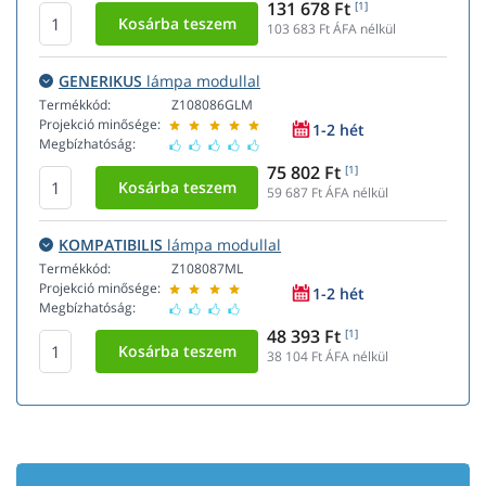
131 678 Ft
[1]
103 683
Ft ÁFA nélkül
GENERIKUS
lámpa modullal
Termékkód:
Z108086GLM
Projekció minősége:
1-2 hét
Megbízhatóság:
75 802 Ft
[1]
59 687
Ft ÁFA nélkül
KOMPATIBILIS
lámpa modullal
Termékkód:
Z108087ML
Projekció minősége:
1-2 hét
Megbízhatóság:
48 393 Ft
[1]
38 104
Ft ÁFA nélkül