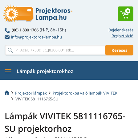
0
(H-P, 8h-16h)
(06) 1 800 1766
Bejelentkezés
Regisztráció
info@projektoros-lampa.hu
Keresés
Lámpák projektorokhoz
Projektor lámpák
Projektorokba való lámpák VIVITEK
VIVITEK 5811116765-SU
Lámpák VIVITEK 5811116765-
SU projektorhoz