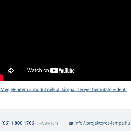
Megjelenítem a modul nélküli lámpa cseréjét bemutató videót.
(06) 1 800 1766
info@projektoros-lampa.hu
(H-P, 8h-16h)