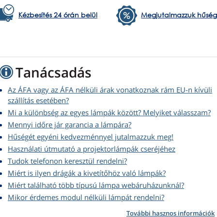
Kézbesítés 24 órán belül
Megjutalmazzuk hűség
Tanácsadás
Az ÁFA vagy az ÁFA nélküli árak vonatkoznak rám EU-n kívüli
szállítás esetében?
Mi a különbség az egyes lámpák között? Melyiket válasszam?
Mennyi időre jár garancia a lámpára?
Hűségét egyéni kedvezménnyel jutalmazzuk meg!
Használati útmutató a projektorlámpák cseréjéhez
Tudok telefonon keresztül rendelni?
Miért is ilyen drágák a kivetítőhöz való lámpák?
Miért található több típusú lámpa webáruházunknál?
Mikor érdemes modul nélküli lámpát rendelni?
További hasznos információk