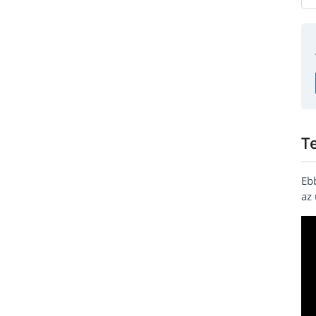
T
Eb
az 