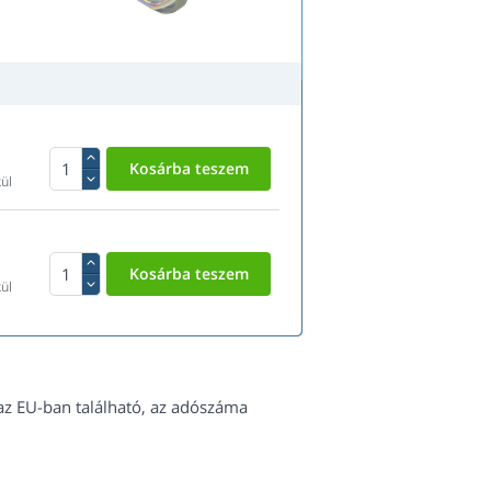
ül
ül
az EU-ban található, az adószáma