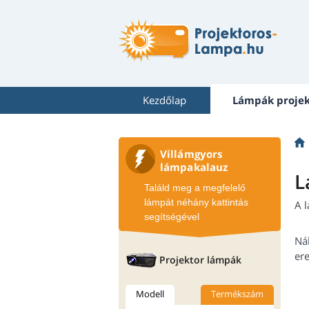
Kezdőlap
Lámpák proje
Villámgyors
lámpakalauz
L
Találd meg a megfelelő
lámpát néhány kattintás
A 
segítségével
Ná
ere
Projektor lámpák
Modell
Termékszám