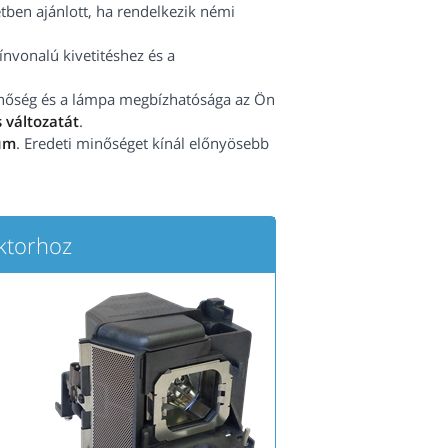
tben ajánlott, ha rendelkezik némi
vonalú kivetitéshez és a
minőség és a lámpa megbízhatósága az Ön
 változatát
.
um
. Eredeti minőséget kínál előnyösebb
ktorhoz