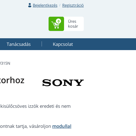
Bejelentkezés
Regisztráció
Üres
0
kosár
Tanácsadás
Kapcsolat
W315N
torhoz
kisülőcsöves izzók eredeti és nem
ntnak tartja, vásároljon
modullal