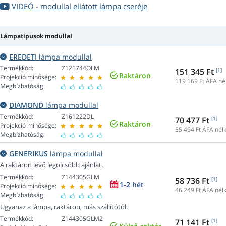
VIDEÓ - modullal ellátott lámpa cseréje
Lámpatípusok modullal
EREDETI
lámpa modullal
Termékkód:
Z125744OLM
151 345 Ft
[1]
Raktáron
Projekció minősége:
119 169
Ft ÁFA né
Megbízhatóság:
DIAMOND
lámpa modullal
Termékkód:
Z161222DL
70 477 Ft
[1]
Raktáron
Projekció minősége:
55 494
Ft ÁFA nélk
Megbízhatóság:
GENERIKUS
lámpa modullal
A raktáron lévő legolcsóbb ajánlat.
Termékkód:
Z144305GLM
58 736 Ft
[1]
1-2 hét
Projekció minősége:
46 249
Ft ÁFA nélk
Megbízhatóság:
Ugyanaz a lámpa, raktáron, más szállítótól.
Termékkód:
Z144305GLM2
71 141 Ft
[1]