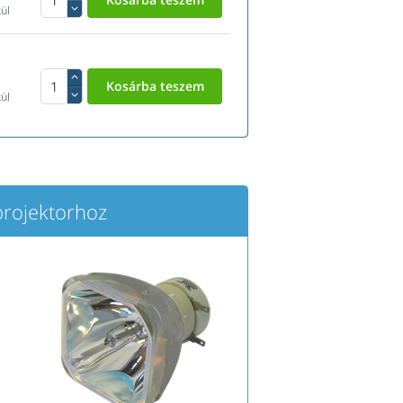
ül
ül
ojektorhoz