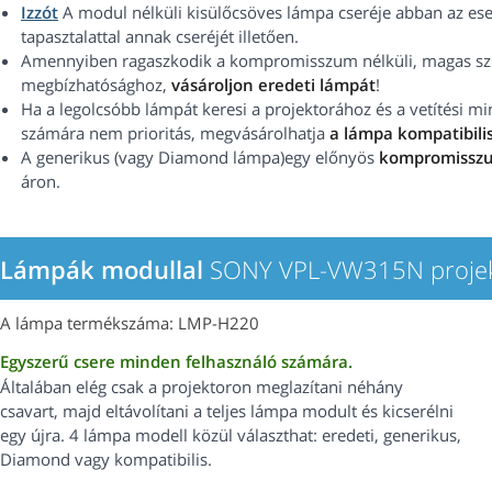
Izzót
A modul nélküli kisülőcsöves lámpa cseréje abban az ese
tapasztalattal annak cseréjét illetően.
Amennyiben ragaszkodik a kompromisszum nélküli, magas szín
megbízhatósághoz,
vásároljon eredeti lámpát
!
Ha a legolcsóbb lámpát keresi a projektorához és a vetítési 
számára nem prioritás, megvásárolhatja
a lámpa kompatibilis
A generikus (vagy Diamond lámpa)egy előnyös
kompromissz
áron.
Lámpák modullal
SONY VPL-VW315N proje
A lámpa termékszáma: LMP-H220
Egyszerű csere minden felhasználó számára.
Általában elég csak a projektoron meglazítani néhány
csavart, majd eltávolítani a teljes lámpa modult és kicserélni
egy újra. 4 lámpa modell közül választhat: eredeti, generikus,
Diamond vagy kompatibilis.