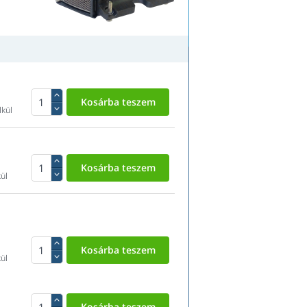
lkül
ül
ül