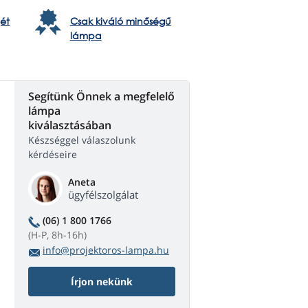
ét
Csak kiváló minőségű
lámpa
Segítünk Önnek a megfelelő
lámpa
kiválasztásában
Készséggel válaszolunk
kérdéseire
Aneta
ügyfélszolgálat
(06) 1 800 1766
(H-P, 8h-16h)
info@projektoros-lampa.hu
Írjon nekünk