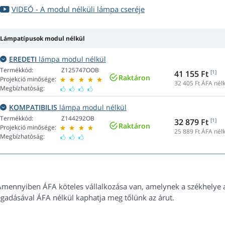
VIDEÓ - A modul nélküli lámpa cseréje
Lámpatípusok modul nélkül
EREDETI
lámpa modul nélkül
Termékkód:
Z125747OOB
41 155 Ft
[1]
Raktáron
Projekció minősége:
32 405
Ft ÁFA nélk
Megbízhatóság:
KOMPATIBILIS
lámpa modul nélkül
Termékkód:
Z144292OB
32 879 Ft
[1]
Raktáron
Projekció minősége:
25 889
Ft ÁFA nélk
Megbízhatóság:
Amennyiben ÁFA köteles vállalkozása van, amelynek a székhelye 
gadásával ÁFA nélkül kaphatja meg tőlünk az árut.