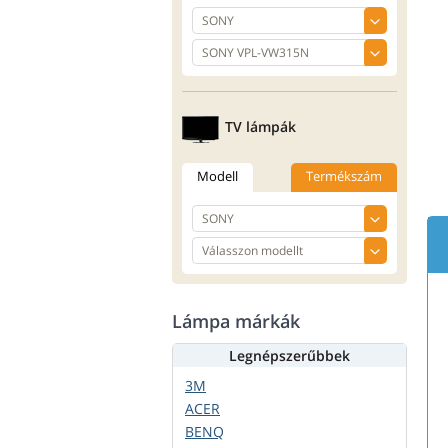
TV lámpák
Modell
Termékszám
Lámpa márkák
Legnépszerűbbek
3M
ACER
BENQ