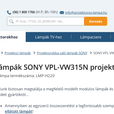
(H-P, 8h-16h)
(06) 1 800 1766
info@projektoros-lampa.hu
Keresés
ktorokhoz
Lámpák TV-hez
Lámpacsere
Projektor lámpák
Projektorokba való lámpák SONY
SONY VPL-V
ámpák SONY VPL-VW315N projek
lámpa termékszáma: LMP-H220
lunk biztosan megtalálja a megfelelő modellt modulos lámpák és 
deti gyártóktól...
Amennyiben az egyszerű összeszerelést a legfontosabb szempo
ellátott lámpát
!