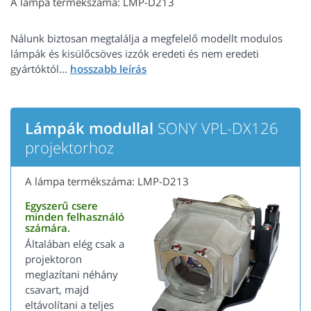
A lámpa termékszáma: LMP-D213
Nálunk biztosan megtalálja a megfelelő modellt modulos
lámpák és kisülőcsöves izzók eredeti és nem eredeti
gyártóktól...
Lámpák modullal
SONY VPL-DX126
projektorhoz
A lámpa termékszáma: LMP-D213
Egyszerű csere
minden felhasználó
számára.
Általában elég csak a
projektoron
meglazítani néhány
csavart, majd
eltávolítani a teljes