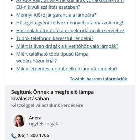
Az ÁFA vagy az ÁFA nélküli árak vonatkoznak rám
EU-n kívüli szállítás esetében?
Mennyi időre jár garancia a lámpára?
Hűségét egyéni kedvezménnyel jutalmazzuk meg!
Használati útmutató a projektorlámpák cseréjéhez
Tudok telefonon keresztül rendelni?
Miért is ilyen drágák a kivetítőhöz való lámpák?
Miért található több típusú lámpa
webáruházunknál?
Mikor érdemes modul nélküli lámpát rendelni?
További hasznos információk
Segítünk Önnek a megfelelő lámpa
kiválasztásában
Készséggel válaszolunk kérdéseire
Aneta
ügyfélszolgálat
(06) 1 800 1766