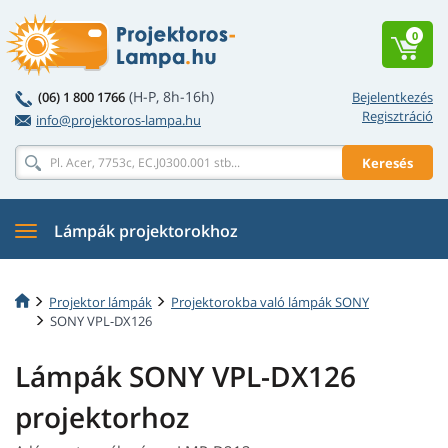
0
(H-P, 8h-16h)
(06) 1 800 1766
Bejelentkezés
Regisztráció
info@projektoros-lampa.hu
Keresés
Lámpák projektorokhoz
Projektor lámpák
Projektorokba való lámpák SONY
SONY VPL-DX126
Lámpák SONY VPL-DX126
projektorhoz