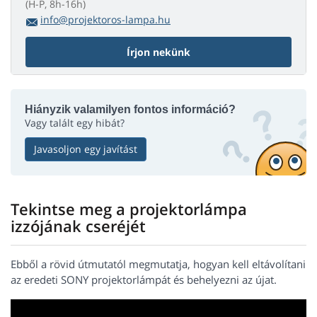
(H-P, 8h-16h)
info@projektoros-lampa.hu
Írjon nekünk
Hiányzik valamilyen fontos információ?
Vagy talált egy hibát?
Javasoljon egy javítást
Tekintse meg a projektorlámpa
izzójának cseréjét
Ebből a rövid útmutatól megmutatja, hogyan kell eltávolítani
az eredeti SONY projektorlámpát és behelyezni az újat.