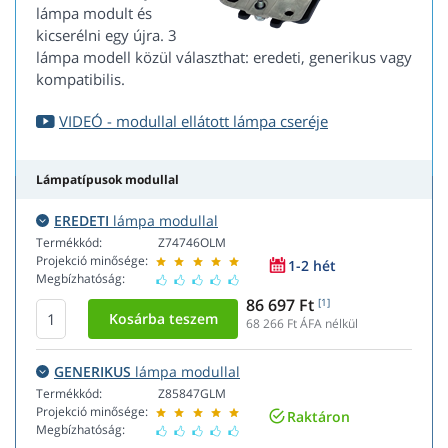
lámpa modult és
kicserélni egy újra. 3
lámpa modell közül választhat: eredeti, generikus vagy
kompatibilis.
VIDEÓ - modullal ellátott lámpa cseréje
Lámpatípusok modullal
EREDETI
lámpa modullal
Termékkód:
Z74746OLM
Projekció minősége:
1-2 hét
Megbízhatóság:
86 697 Ft
[1]
68 266
Ft ÁFA nélkül
GENERIKUS
lámpa modullal
Termékkód:
Z85847GLM
Projekció minősége:
Raktáron
Megbízhatóság: