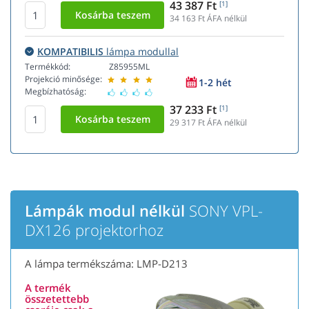
43 387 Ft
[1]
34 163
Ft ÁFA nélkül
KOMPATIBILIS
lámpa modullal
Termékkód:
Z85955ML
Projekció minősége:
1-2 hét
Megbízhatóság:
37 233 Ft
[1]
29 317
Ft ÁFA nélkül
Lámpák modul nélkül
SONY VPL-
DX126 projektorhoz
A lámpa termékszáma: LMP-D213
A termék
összetettebb