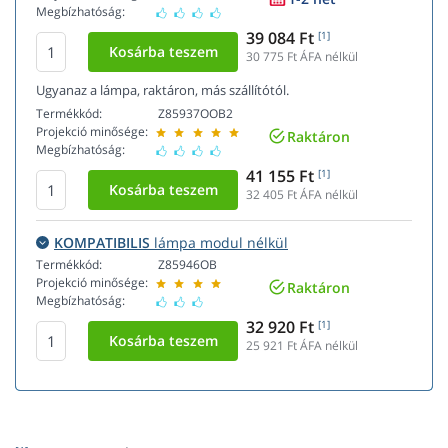
Megbízhatóság:
39 084 Ft
[1]
30 775
Ft ÁFA nélkül
Ugyanaz a lámpa, raktáron, más szállítótól.
Termékkód:
Z85937OOB2
Projekció minősége:
Raktáron
Megbízhatóság:
41 155 Ft
[1]
32 405
Ft ÁFA nélkül
KOMPATIBILIS
lámpa modul nélkül
Termékkód:
Z85946OB
Projekció minősége:
Raktáron
Megbízhatóság:
32 920 Ft
[1]
25 921
Ft ÁFA nélkül