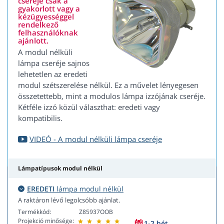
cseréje csak a
gyakorlott vagy a
kézügyességgel
rendelkező
felhasználóknak
ajánlott.
A modul nélküli
lámpa cseréje sajnos
lehetetlen az eredeti
modul szétszerelése nélkül. Ez a művelet lényegesen
összetettebb, mint a modulos lámpa izzójának cseréje.
Kétféle izzó közül választhat: eredeti vagy
kompatibilis.
VIDEÓ - A modul nélküli lámpa cseréje
Lámpatípusok modul nélkül
EREDETI
lámpa modul nélkül
A raktáron lévő legolcsóbb ajánlat.
Termékkód:
Z85937OOB
Projekció minősége:
1-2 hét