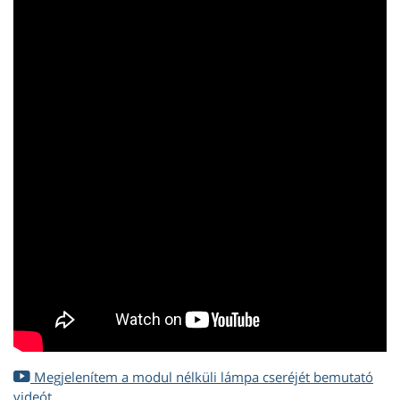
Megjelenítem a modul nélküli lámpa cseréjét bemutató
videót.