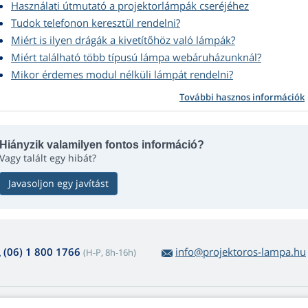
Használati útmutató a projektorlámpák cseréjéhez
Tudok telefonon keresztül rendelni?
Miért is ilyen drágák a kivetítőhöz való lámpák?
Miért található több típusú lámpa webáruházunknál?
Mikor érdemes modul nélküli lámpát rendelni?
További hasznos információk
Hiányzik valamilyen fontos információ?
Vagy talált egy hibát?
Javasoljon egy javítást
(06) 1 800 1766
info@projektoros-lampa.hu
(H-P, 8h-16h)
 lámpavásárlásról
Web Retail Kft.