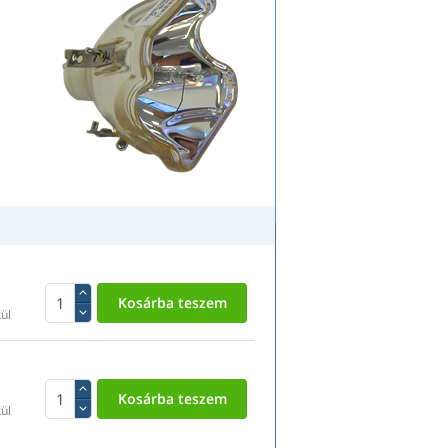
ül
ül