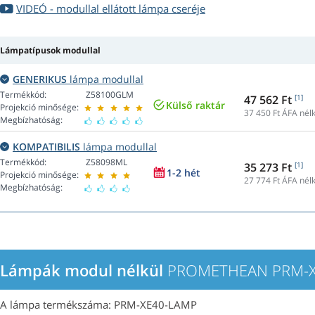
VIDEÓ - modullal ellátott lámpa cseréje
Lámpatípusok modullal
GENERIKUS
lámpa modullal
Termékkód:
Z58100GLM
47 562 Ft
[1]
Külső raktár
Projekció minősége:
37 450
Ft ÁFA nélk
Megbízhatóság:
KOMPATIBILIS
lámpa modullal
Termékkód:
Z58098ML
35 273 Ft
[1]
1-2 hét
Projekció minősége:
27 774
Ft ÁFA nélk
Megbízhatóság:
Lámpák modul nélkül
PROMETHEAN PRM-XE
A lámpa termékszáma: PRM-XE40-LAMP