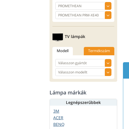
TV lámpák
Modell
Termékszám
Lámpa márkák
Legnépszerűbbek
3M
ACER
BENQ