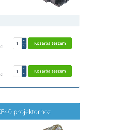
ül
ül
40 projektorhoz