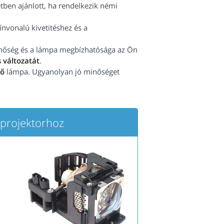
tben ajánlott, ha rendelkezik némi
vonalú kivetitéshez és a
minőség és a lámpa megbízhatósága az Ön
 változatát
.
tő
lámpa. Ugyanolyan jó minőséget
rojektorhoz