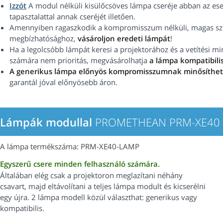
Izzót
A modul nélküli kisülőcsöves lámpa cseréje abban az ese
tapasztalattal annak cseréjét illetően.
Amennyiben ragaszkodik a kompromisszum nélküli, magas szín
megbízhatósághoz,
vásároljon eredeti lámpát
!
Ha a legolcsóbb lámpát keresi a projektorához és a vetítési 
számára nem prioritás, megvásárolhatja
a lámpa kompatibilis
A generikus lámpa előnyös kompromisszumnak minősíthe
garantál jóval előnyösebb áron.
Lámpák modullal
PROMETHEAN PRM-XE40 p
A lámpa termékszáma: PRM-XE40-LAMP
Egyszerű csere minden felhasználó számára.
Általában elég csak a projektoron meglazítani néhány
csavart, majd eltávolítani a teljes lámpa modult és kicserélni
egy újra. 2 lámpa modell közül választhat: generikus vagy
kompatibilis.