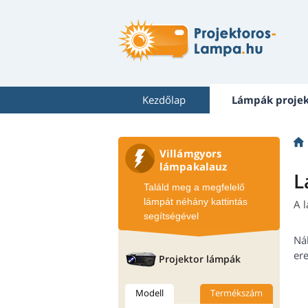
Kezdőlap
Lámpák proje
Villámgyors
lámpakalauz
L
Találd meg a megfelelő
lámpát néhány kattintás
A 
segítségével
Ná
ere
Projektor lámpák
Modell
Termékszám