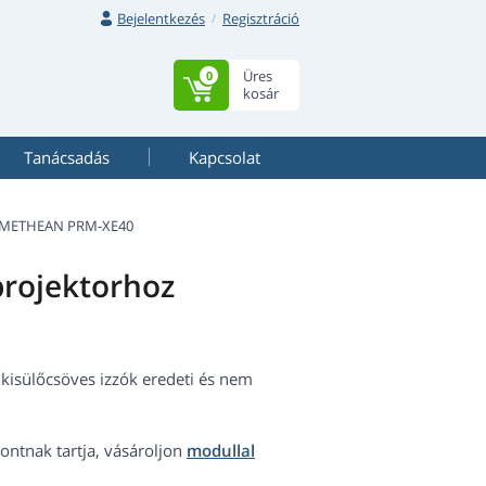
Bejelentkezés
Regisztráció
Üres
0
kosár
Tanácsadás
Kapcsolat
METHEAN PRM-XE40
ojektorhoz
kisülőcsöves izzók eredeti és nem
ntnak tartja, vásároljon
modullal