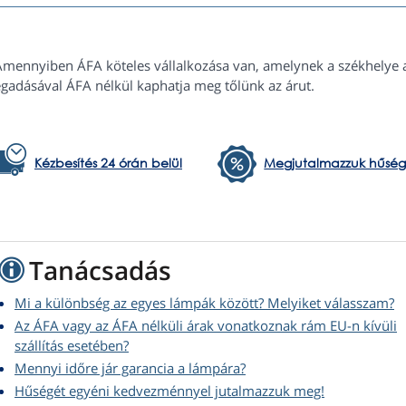
Amennyiben ÁFA köteles vállalkozása van, amelynek a székhelye 
gadásával ÁFA nélkül kaphatja meg tőlünk az árut.
Kézbesítés 24 órán belül
Megjutalmazzuk hűség
Tanácsadás
Mi a különbség az egyes lámpák között? Melyiket válasszam?
Az ÁFA vagy az ÁFA nélküli árak vonatkoznak rám EU-n kívüli
szállítás esetében?
Mennyi időre jár garancia a lámpára?
Hűségét egyéni kedvezménnyel jutalmazzuk meg!