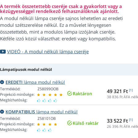
A termék összetettebb cseréje csak a gyakorlott vagy a
kézügyességgel rendelkező felhasználóknak ajánlott.
A modul nélküli lámpa cseréje sajnos lehetetlen az eredeti
modul szétszerelése nélkül. Ez a művelet lényegesen
összetettebb, mint a modulos lámpa izzójának cseréje.
Kétféle izzó közül választhat: eredeti vagy kompatibilis.
VIDEÓ - A modul nélküli lámpa cseréje
Lámpatípusok modul nélkül
EREDETI
lámpa modul nélkül
Termékkód:
Z58099OOB
49 321 Ft
[1]
Raktáron
Projekció minősége:
38 836
Ft ÁFA nélk
Megbízhatóság:
KOMPATIBILIS
lámpa modul nélkül
Termékkód:
Z58101OB
33 522 Ft
[1]
Külső raktár
Projekció minősége:
26 396
Ft ÁFA nélk
Megbízhatóság: