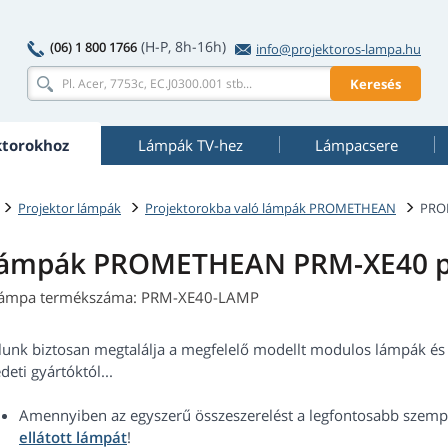
(H-P, 8h-16h)
(06) 1 800 1766
info@projektoros-lampa.hu
Keresés
ktorokhoz
Lámpák TV-hez
Lámpacsere
Projektor lámpák
Projektorokba való lámpák PROMETHEAN
PRO
ámpák PROMETHEAN PRM-XE40 pr
lámpa termékszáma: PRM-XE40-LAMP
lunk biztosan megtalálja a megfelelő modellt modulos lámpák és 
deti gyártóktól...
Amennyiben az egyszerű összeszerelést a legfontosabb szempo
ellátott lámpát
!