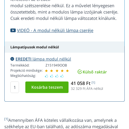
modul szétszerelése nélkül. Ez a művelet lényegesen
összetettebb, mint a modulos lámpa izzójának cseréje.
Csak eredeti modul nélküli lámpa változatot kínálunk.
VIDEÓ - A modul nélküli lámpa cseréje
Lámpatípusok modul nélkül
EREDETI
lámpa modul nélkül
Termékkód:
Z151949OOB
Projekció minősége:
Külső raktár
Megbízhatóság:
41 058 Ft
[1]
32 329
Ft ÁFA nélkül
[1]
Amennyiben ÁFA köteles vállalkozása van, amelynek a
székhelye az EU-ban található, az adószáma megadásával