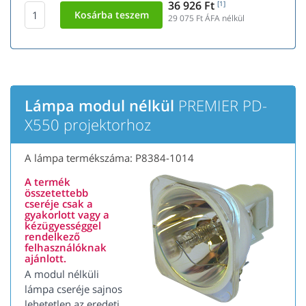
36 926 Ft
[1]
29 075
Ft ÁFA nélkül
Lámpa modul nélkül
PREMIER PD-
X550 projektorhoz
A lámpa termékszáma: P8384-1014
A termék
összetettebb
cseréje csak a
gyakorlott vagy a
kézügyességgel
rendelkező
felhasználóknak
ajánlott.
A modul nélküli
lámpa cseréje sajnos
lehetetlen az eredeti