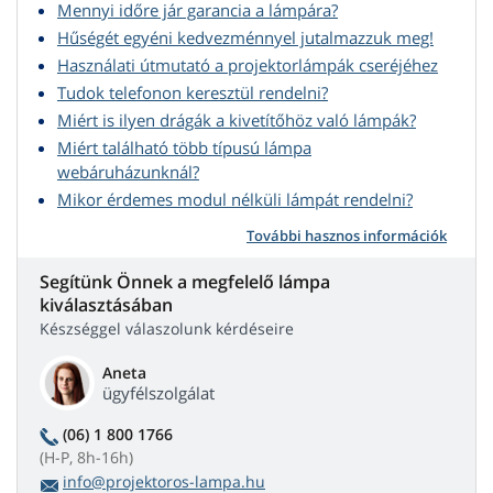
Mennyi időre jár garancia a lámpára?
Hűségét egyéni kedvezménnyel jutalmazzuk meg!
Használati útmutató a projektorlámpák cseréjéhez
Tudok telefonon keresztül rendelni?
Miért is ilyen drágák a kivetítőhöz való lámpák?
Miért található több típusú lámpa
webáruházunknál?
Mikor érdemes modul nélküli lámpát rendelni?
További hasznos információk
Segítünk Önnek a megfelelő lámpa
kiválasztásában
Készséggel válaszolunk kérdéseire
Aneta
ügyfélszolgálat
(06) 1 800 1766
(H-P, 8h-16h)
info@projektoros-lampa.hu