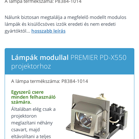
A lámpa termékszáma: P8384-1014
Nálunk biztosan megtalálja a megfelelő modellt modulos
lámpák és kisülőcsöves izzók eredeti és nem eredeti
gyártóktól...
Lámpák modullal
PREMIER PD-X550
projektorhoz
A lámpa termékszáma: P8384-1014
Egyszerű csere
minden felhasználó
számára.
Általában elég csak a
projektoron
meglazítani néhány
csavart, majd
eltávolítani a teljes