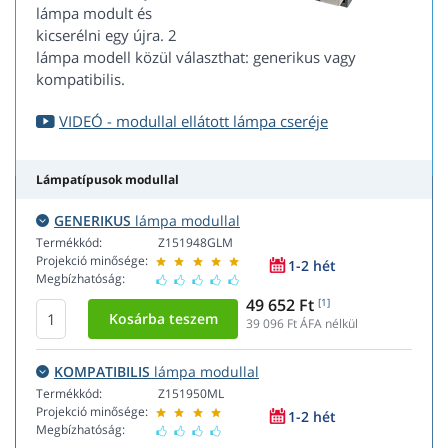
lámpa modult és
kicserélni egy újra. 2
lámpa modell közül választhat: generikus vagy
kompatibilis.
VIDEÓ - modullal ellátott lámpa cseréje
Lámpatípusok modullal
GENERIKUS
lámpa modullal
Termékkód:
Z151948GLM
Projekció minősége:
1-2 hét
Megbízhatóság:
49 652 Ft
[1]
39 096
Ft ÁFA nélkül
KOMPATIBILIS
lámpa modullal
Termékkód:
Z151950ML
Projekció minősége:
1-2 hét
Megbízhatóság: