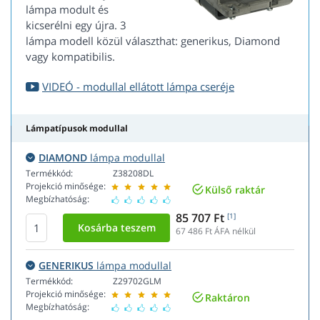
lámpa modult és
kicserélni egy újra. 3
lámpa modell közül választhat: generikus, Diamond
vagy kompatibilis.
VIDEÓ - modullal ellátott lámpa cseréje
Lámpatípusok modullal
DIAMOND
lámpa modullal
Termékkód:
Z38208DL
Projekció minősége:
Külső raktár
Megbízhatóság:
85 707 Ft
[1]
67 486
Ft ÁFA nélkül
GENERIKUS
lámpa modullal
Termékkód:
Z29702GLM
Projekció minősége:
Raktáron
Megbízhatóság: