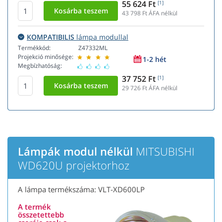
55 624 Ft
[1]
43 798
Ft ÁFA nélkül
KOMPATIBILIS
lámpa modullal
Termékkód:
Z47332ML
Projekció minősége:
1-2 hét
Megbízhatóság:
37 752 Ft
[1]
29 726
Ft ÁFA nélkül
Lámpák modul nélkül
MITSUBISHI
WD620U projektorhoz
A lámpa termékszáma: VLT-XD600LP
A termék
összetettebb