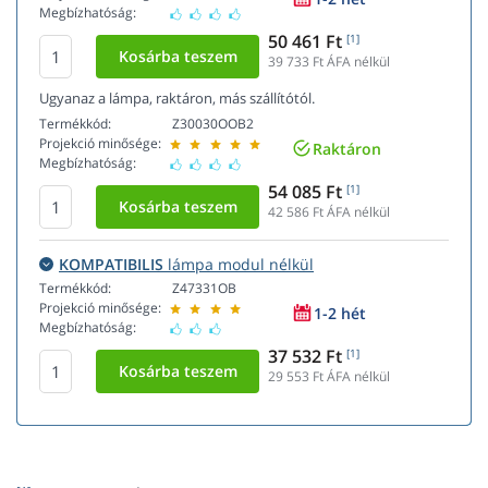
Megbízhatóság:
50 461 Ft
[1]
39 733
Ft ÁFA nélkül
Ugyanaz a lámpa, raktáron, más szállítótól.
Termékkód:
Z30030OOB2
Projekció minősége:
Raktáron
Megbízhatóság:
54 085 Ft
[1]
42 586
Ft ÁFA nélkül
KOMPATIBILIS
lámpa modul nélkül
Termékkód:
Z47331OB
Projekció minősége:
1-2 hét
Megbízhatóság:
37 532 Ft
[1]
29 553
Ft ÁFA nélkül