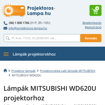
0
(H-P, 8h-16h)
(06) 1 800 1766
Bejelentkezés
Regisztráció
info@projektoros-lampa.hu
Keresés
Lámpák projektorokhoz
Projektor lámpák
Projektorokba való lámpák MITSUBISHI
MITSUBISHI WD620U
Lámpák MITSUBISHI WD620U
projektorhoz