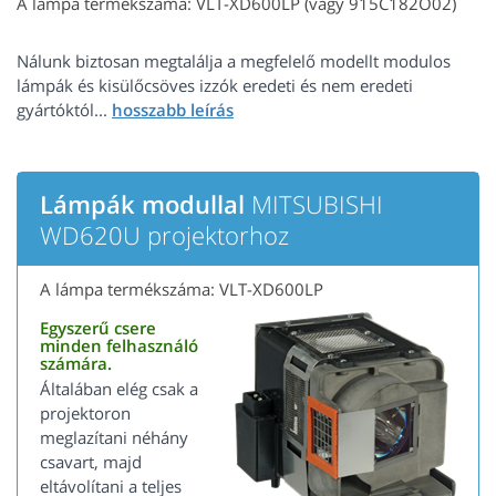
A lámpa termékszáma: VLT-XD600LP (vagy 915C182O02)
Nálunk biztosan megtalálja a megfelelő modellt modulos
lámpák és kisülőcsöves izzók eredeti és nem eredeti
gyártóktól...
Lámpák modullal
MITSUBISHI
WD620U projektorhoz
A lámpa termékszáma: VLT-XD600LP
Egyszerű csere
minden felhasználó
számára.
Általában elég csak a
projektoron
meglazítani néhány
csavart, majd
eltávolítani a teljes