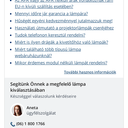
Az ÁFA vagy az ÁFA nélküli árak vonatkoznak rám
EU-n kívüli szállítás esetében?
Mennyi időre jár garancia a lámpára?
Hűségét egyéni kedvezménnyel jutalmazzuk meg!
Használati útmutató a projektorlámpák cseréjéhez
Tudok telefonon keresztül rendelni?
Miért is ilyen drágák a kivetítőhöz való lámpák?
Miért található több típusú lámpa
webáruházunknál?
Mikor érdemes modul nélküli lámpát rendelni?
További hasznos információk
Segítünk Önnek a megfelelő lámpa
kiválasztásában
Készséggel válaszolunk kérdéseire
Aneta
ügyfélszolgálat
(06) 1 800 1766