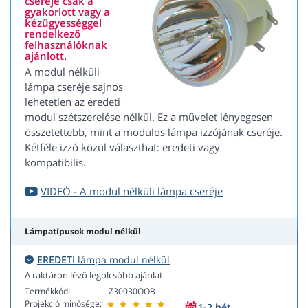
cseréje csak a
gyakorlott vagy a
kézügyességgel
rendelkező
felhasználóknak
ajánlott.
A modul nélküli
lámpa cseréje sajnos
lehetetlen az eredeti
modul szétszerelése nélkül. Ez a művelet lényegesen
összetettebb, mint a modulos lámpa izzójának cseréje.
Kétféle izzó közül választhat: eredeti vagy
kompatibilis.
VIDEÓ - A modul nélküli lámpa cseréje
Lámpatípusok modul nélkül
EREDETI
lámpa modul nélkül
A raktáron lévő legolcsóbb ajánlat.
Termékkód:
Z30030OOB
Projekció minősége:
1-2 hét