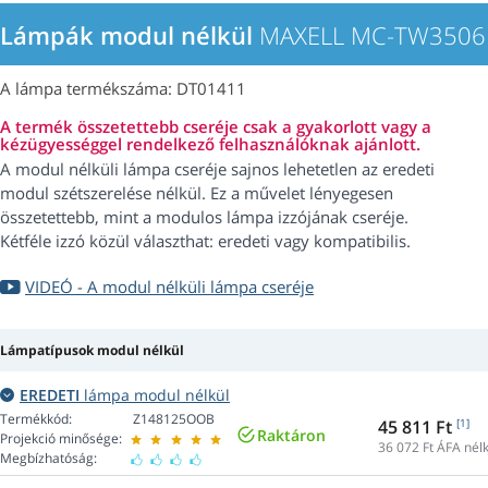
Lámpák modul nélkül
MAXELL MC-TW3506 p
A lámpa termékszáma: DT01411
A termék összetettebb cseréje csak a gyakorlott vagy a
kézügyességgel rendelkező felhasználóknak ajánlott.
A modul nélküli lámpa cseréje sajnos lehetetlen az eredeti
modul szétszerelése nélkül. Ez a művelet lényegesen
összetettebb, mint a modulos lámpa izzójának cseréje.
Kétféle izzó közül választhat: eredeti vagy kompatibilis.
VIDEÓ - A modul nélküli lámpa cseréje
Lámpatípusok modul nélkül
EREDETI
lámpa modul nélkül
Termékkód:
Z148125OOB
45 811 Ft
[1]
Raktáron
Projekció minősége:
36 072
Ft ÁFA nélk
Megbízhatóság: