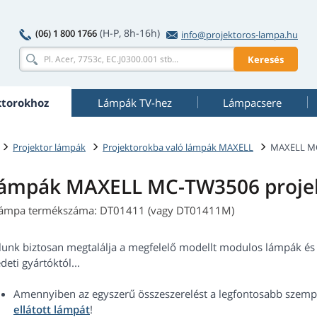
(H-P, 8h-16h)
(06) 1 800 1766
info@projektoros-lampa.hu
Keresés
ktorokhoz
Lámpák TV-hez
Lámpacsere
Projektor lámpák
Projektorokba való lámpák MAXELL
MAXELL M
ámpák MAXELL MC-TW3506 proje
lámpa termékszáma: DT01411 (vagy DT01411M)
lunk biztosan megtalálja a megfelelő modellt modulos lámpák és 
deti gyártóktól...
Amennyiben az egyszerű összeszerelést a legfontosabb szempo
ellátott lámpát
!