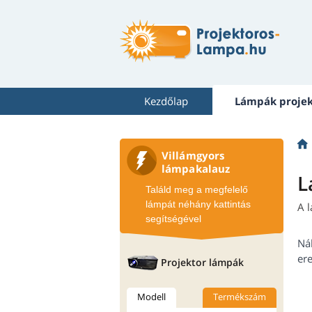
Kezdőlap
Lámpák proje
Villámgyors
lámpakalauz
L
Találd meg a megfelelő
lámpát néhány kattintás
A 
segítségével
Ná
ere
Projektor lámpák
Modell
Termékszám