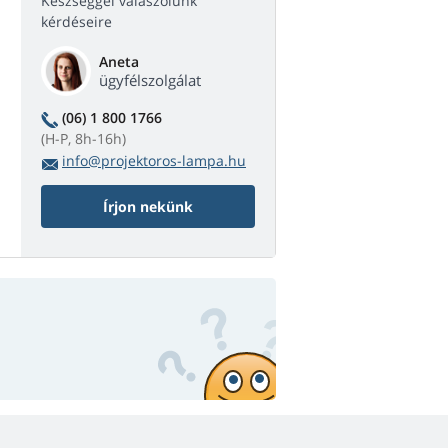
Készséggel válaszolunk
kérdéseire
Aneta
ügyfélszolgálat
(06) 1 800 1766
(H-P, 8h-16h)
info@projektoros-lampa.hu
Írjon nekünk