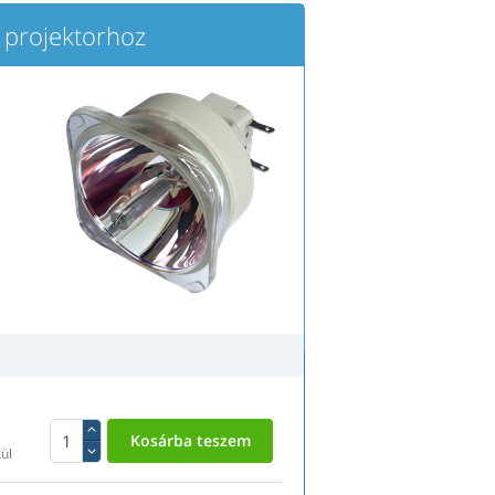
rojektorhoz
ül