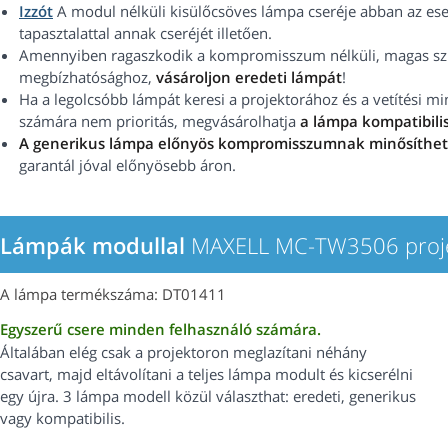
Izzót
A modul nélküli kisülőcsöves lámpa cseréje abban az ese
tapasztalattal annak cseréjét illetően.
Amennyiben ragaszkodik a kompromisszum nélküli, magas szín
megbízhatósághoz,
vásároljon eredeti lámpát
!
Ha a legolcsóbb lámpát keresi a projektorához és a vetítési 
számára nem prioritás, megvásárolhatja
a lámpa kompatibilis
A generikus lámpa előnyös kompromisszumnak minősíthe
garantál jóval előnyösebb áron.
Lámpák modullal
MAXELL MC-TW3506 proj
A lámpa termékszáma: DT01411
Egyszerű csere minden felhasználó számára.
Általában elég csak a projektoron meglazítani néhány
csavart, majd eltávolítani a teljes lámpa modult és kicserélni
egy újra. 3 lámpa modell közül választhat: eredeti, generikus
vagy kompatibilis.