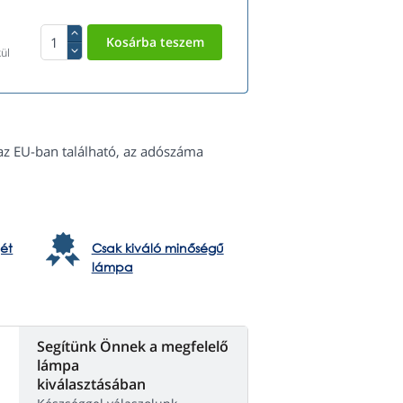
ül
az EU-ban található, az adószáma
ét
Csak kiváló minőségű
lámpa
Segítünk Önnek a megfelelő
lámpa
kiválasztásában