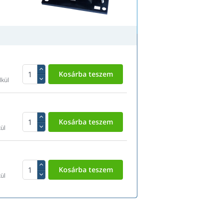
lkül
ül
ül