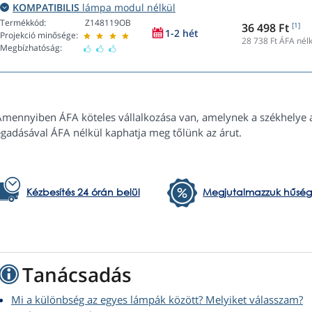
KOMPATIBILIS
lámpa modul nélkül
Termékkód:
Z148119OB
36 498 Ft
[1]
1-2 hét
Projekció minősége:
28 738
Ft ÁFA nélk
Megbízhatóság:
Amennyiben ÁFA köteles vállalkozása van, amelynek a székhelye 
gadásával ÁFA nélkül kaphatja meg tőlünk az árut.
Kézbesítés 24 órán belül
Megjutalmazzuk hűség
Tanácsadás
Mi a különbség az egyes lámpák között? Melyiket válasszam?