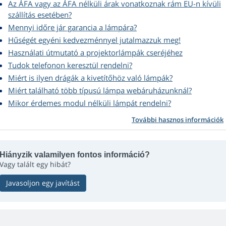
Az ÁFA vagy az ÁFA nélküli árak vonatkoznak rám EU-n kívüli
szállítás esetében?
Mennyi időre jár garancia a lámpára?
Hűségét egyéni kedvezménnyel jutalmazzuk meg!
Használati útmutató a projektorlámpák cseréjéhez
Tudok telefonon keresztül rendelni?
Miért is ilyen drágák a kivetítőhöz való lámpák?
Miért található több típusú lámpa webáruházunknál?
Mikor érdemes modul nélküli lámpát rendelni?
További hasznos információk
Hiányzik valamilyen fontos információ?
Vagy talált egy hibát?
Javasoljon egy javítást