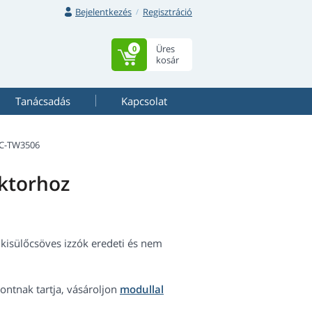
Bejelentkezés
Regisztráció
Üres
0
kosár
Tanácsadás
Kapcsolat
C-TW3506
ktorhoz
kisülőcsöves izzók eredeti és nem
ntnak tartja, vásároljon
modullal