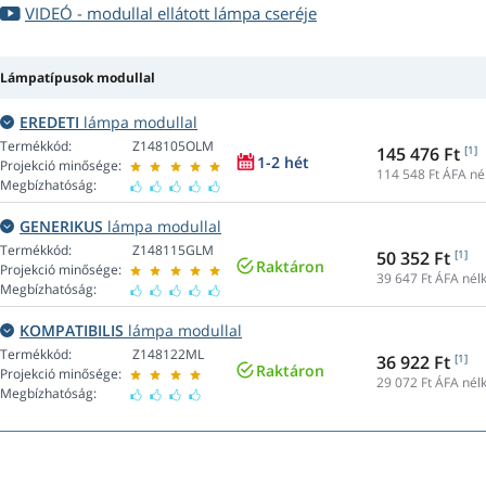
VIDEÓ - modullal ellátott lámpa cseréje
Lámpatípusok modullal
EREDETI
lámpa modullal
Termékkód:
Z148105OLM
145 476 Ft
[1]
1-2 hét
Projekció minősége:
114 548
Ft ÁFA né
Megbízhatóság:
GENERIKUS
lámpa modullal
Termékkód:
Z148115GLM
50 352 Ft
[1]
Raktáron
Projekció minősége:
39 647
Ft ÁFA nélk
Megbízhatóság:
KOMPATIBILIS
lámpa modullal
Termékkód:
Z148122ML
36 922 Ft
[1]
Raktáron
Projekció minősége:
29 072
Ft ÁFA nélk
Megbízhatóság: