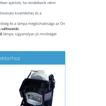
tben ajánlott, ha rendelkezik némi
vonalú kivetitéshez és a
minőség és a lámpa megbízhatósága az Ön
 változatát
.
tő
lámpa. Ugyanolyan jó minőséget
ektorhoz