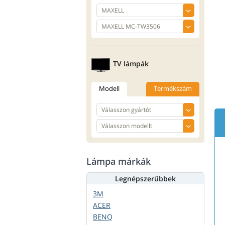
TV lámpák
Modell
Termékszám
Lámpa márkák
Legnépszerűbbek
3M
ACER
BENQ