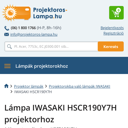
0
(H-P, 8h-16h)
(06) 1 800 1766
Bejelentkezés
Regisztráció
info@projektoros-lampa.hu
Keresés
Lámpák projektorokhoz
Projektor lámpák
Projektorokba való lámpák IWASAKI
IWASAKI HSCR190Y7H
Lámpa IWASAKI HSCR190Y7H
projektorhoz