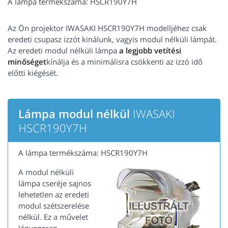
A lámpa termékszáma: HSCR190Y7H
Az Ön projektor IWASAKI HSCR190Y7H modelljéhez csak
eredeti csupasz izzót kinálunk, vagyis modul nélküli lámpát.
Az eredeti modul nélküli lámpa
a legjobb vetítési
minőséget
kínálja és a minimálisra csökkenti az izzó idő
előtti kiégését.
Lámpa modul nélkül
IWASAKI
HSCR190Y7H
A lámpa termékszáma: HSCR190Y7H
A modul nélküli
lámpa cseréje sajnos
lehetetlen az eredeti
modul szétszerelése
nélkül. Ez a művelet