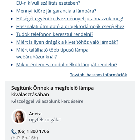
EU-n kívüli szállítás esetében?
Mennyi időre jár garancia a lámpára?
Hűségét egyéni kedvezménnyel jutalmazzuk meg!
Használati útmutató a projektorlámpák cseréjéhez
Tudok telefonon keresztül rendelni?
Miért is ilyen drágák a kivetítőhöz való lámpák?
Miért található több típusú lámpa
webáruházunknál?
Mikor érdemes modul nélküli lámpát rendelni?
További hasznos információk
Segítünk Önnek a megfelelő lámpa
kiválasztásában
Készséggel válaszolunk kérdéseire
Aneta
ügyfélszolgálat
(06) 1 800 1766
(H-P, 8h-16h)