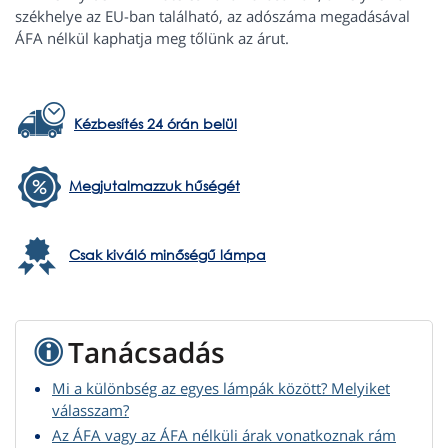
székhelye az EU-ban található, az adószáma megadásával
ÁFA nélkül kaphatja meg tőlünk az árut.
Kézbesítés 24 órán belül
Megjutalmazzuk hűségét
Csak kiváló minőségű lámpa
Tanácsadás
Mi a különbség az egyes lámpák között? Melyiket
válasszam?
Az ÁFA vagy az ÁFA nélküli árak vonatkoznak rám