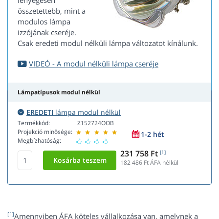
lényegesen
összetettebb, mint a
modulos lámpa
izzójának cseréje.
Csak eredeti modul nélküli lámpa változatot kínálunk.
VIDEÓ - A modul nélküli lámpa cseréje
Lámpatípusok modul nélkül
EREDETI
lámpa modul nélkül
Termékkód:
Z152724OOB
Projekció minősége:
1-2 hét
Megbízhatóság:
231 758 Ft
[1]
182 486
Ft ÁFA nélkül
[1]
Amennyiben ÁFA köteles vállalkozása van, amelynek a