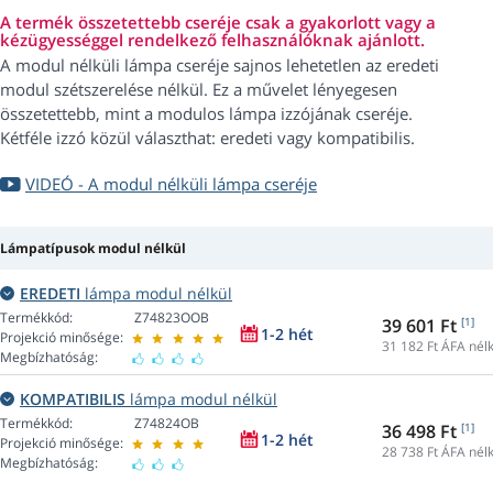
A termék összetettebb cseréje csak a gyakorlott vagy a
kézügyességgel rendelkező felhasználóknak ajánlott.
A modul nélküli lámpa cseréje sajnos lehetetlen az eredeti
modul szétszerelése nélkül. Ez a művelet lényegesen
összetettebb, mint a modulos lámpa izzójának cseréje.
Kétféle izzó közül választhat: eredeti vagy kompatibilis.
VIDEÓ - A modul nélküli lámpa cseréje
Lámpatípusok modul nélkül
EREDETI
lámpa modul nélkül
Termékkód:
Z74823OOB
39 601 Ft
[1]
1-2 hét
Projekció minősége:
31 182
Ft ÁFA nélk
Megbízhatóság:
KOMPATIBILIS
lámpa modul nélkül
Termékkód:
Z74824OB
36 498 Ft
[1]
1-2 hét
Projekció minősége:
28 738
Ft ÁFA nélk
Megbízhatóság: