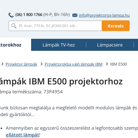
(H-P, 8h-16h)
(06) 1 800 1766
info@projektoros-lampa.hu
Keresés
ktorokhoz
Lámpák TV-hez
Lámpacsere
Projektor lámpák
Projektorokba való lámpák IBM
IBM E500
ámpák IBM E500 projektorhoz
lámpa termékszáma: 73P4954
lunk biztosan megtalálja a megfelelő modellt modulos lámpák és 
deti gyártóktól...
Amennyiben az egyszerű összeszerelést a legfontosabb szempo
ellátott lámpát
!