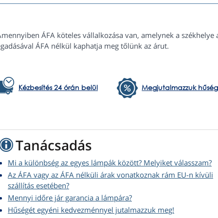
Amennyiben ÁFA köteles vállalkozása van, amelynek a székhelye 
gadásával ÁFA nélkül kaphatja meg tőlünk az árut.
Kézbesítés 24 órán belül
Megjutalmazzuk hűség
Tanácsadás
Mi a különbség az egyes lámpák között? Melyiket válasszam?
Az ÁFA vagy az ÁFA nélküli árak vonatkoznak rám EU-n kívüli
szállítás esetében?
Mennyi időre jár garancia a lámpára?
Hűségét egyéni kedvezménnyel jutalmazzuk meg!