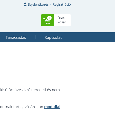
Bejelentkezés
Regisztráció
Üres
0
kosár
Tanácsadás
Kapcsolat
kisülőcsöves izzók eredeti és nem
ntnak tartja, vásároljon
modullal