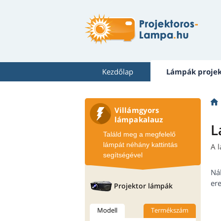
Kezdőlap
Lámpák proje
Villámgyors
lámpakalauz
L
Találd meg a megfelelő
lámpát néhány kattintás
A 
segítségével
Ná
ere
Projektor lámpák
Modell
Termékszám