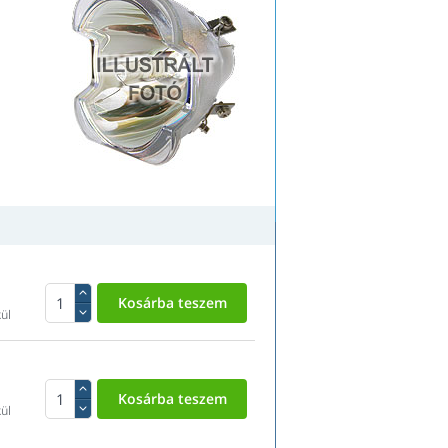
ül
ül