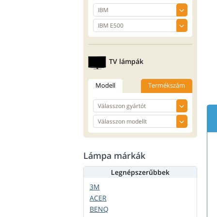
TV lámpák
Modell
Termékszám
Lámpa márkák
Legnépszerűbbek
3M
ACER
BENQ