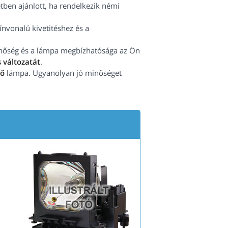
tben ajánlott, ha rendelkezik némi
vonalú kivetitéshez és a
minőség és a lámpa megbízhatósága az Ön
 változatát
.
tő
lámpa. Ugyanolyan jó minőséget