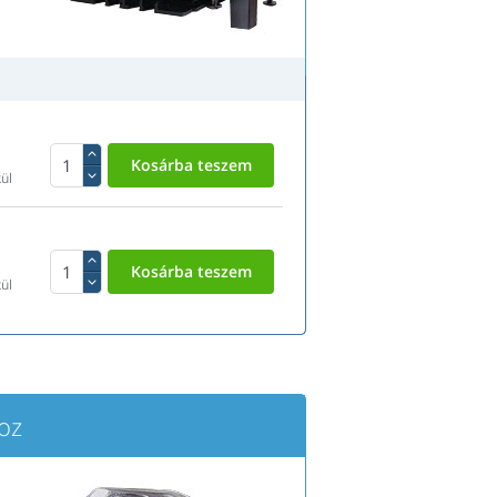
ül
ül
oz