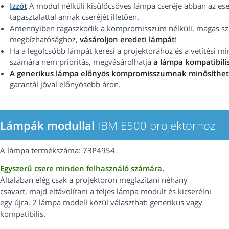
Izzót
A modul nélküli kisülőcsöves lámpa cseréje abban az ese
tapasztalattal annak cseréjét illetően.
Amennyiben ragaszkodik a kompromisszum nélküli, magas szín
megbízhatósághoz,
vásároljon eredeti lámpát
!
Ha a legolcsóbb lámpát keresi a projektorához és a vetítési 
számára nem prioritás, megvásárolhatja
a lámpa kompatibilis
A generikus lámpa előnyös kompromisszumnak minősíthe
garantál jóval előnyösebb áron.
Lámpák modullal
IBM E500 projektorhoz
A lámpa termékszáma: 73P4954
Egyszerű csere minden felhasználó számára.
Általában elég csak a projektoron meglazítani néhány
csavart, majd eltávolítani a teljes lámpa modult és kicserélni
egy újra. 2 lámpa modell közül választhat: generikus vagy
kompatibilis.