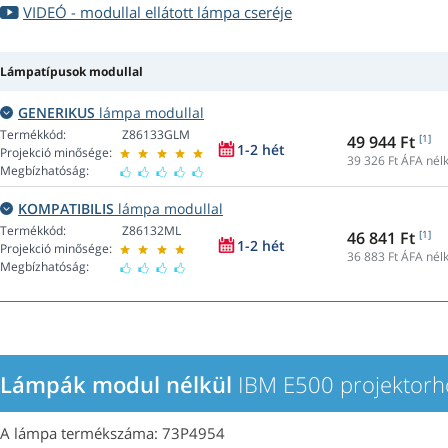
VIDEÓ - modullal ellátott lámpa cseréje
Lámpatípusok modullal
GENERIKUS
lámpa modullal
Termékkód:
Z86133GLM
49 944 Ft
[1]
1-2 hét
Projekció minősége:
39 326
Ft ÁFA nélk
Megbízhatóság:
KOMPATIBILIS
lámpa modullal
Termékkód:
Z86132ML
46 841 Ft
[1]
1-2 hét
Projekció minősége:
36 883
Ft ÁFA nélk
Megbízhatóság:
Lámpák modul nélkül
IBM E500 projektorh
A lámpa termékszáma: 73P4954