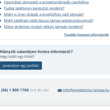
Használati útmutató a projektorlámpák cseréjéhez
Tudok telefonon keresztül rendelni?
Miért is ilyen drágák a kivetítőhöz való lámpák?
Miért található több típusú lámpa webáruházunknál?
Mikor érdemes modul nélküli lámpát rendelni?
További hasznos információk
Hiányzik valamilyen fontos információ?
Vagy talált egy hibát?
Javasoljon egy javítást
(06) 1 800 1766
info@projektoros-lampa.hu
(H-P, 8h-16h)
 lámpavásárlásról
Web Retail Kft.