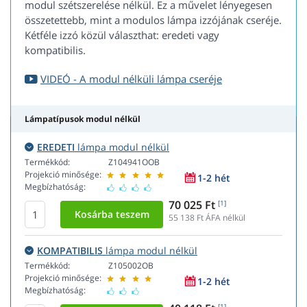
modul szétszerelése nélkül. Ez a művelet lényegesen
összetettebb, mint a modulos lámpa izzójának cseréje.
Kétféle izzó közül választhat: eredeti vagy
kompatibilis.
VIDEÓ - A modul nélküli lámpa cseréje
Lámpatípusok modul nélkül
EREDETI
lámpa modul nélkül
Termékkód:
Z104941OOB
Projekció minősége:
1-2 hét
Megbízhatóság:
70 025 Ft
[1]
55 138
Ft ÁFA nélkül
KOMPATIBILIS
lámpa modul nélkül
Termékkód:
Z105002OB
Projekció minősége:
1-2 hét
Megbízhatóság:
[1]