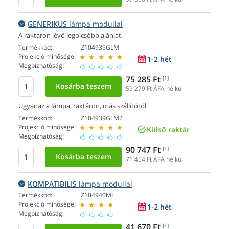
GENERIKUS
lámpa modullal
A raktáron lévő legolcsóbb ajánlat.
Termékkód:
Z104939GLM
Projekció minősége:
1-2 hét
Megbízhatóság:
75 285 Ft
[1]
59 279
Ft ÁFA nélkül
Ugyanaz a lámpa, raktáron, más szállítótól.
Termékkód:
Z104939GLM2
Projekció minősége:
Külső raktár
Megbízhatóság:
90 747 Ft
[1]
71 454
Ft ÁFA nélkül
KOMPATIBILIS
lámpa modullal
Termékkód:
Z104940ML
Projekció minősége:
1-2 hét
Megbízhatóság:
41 670 Ft
[1]