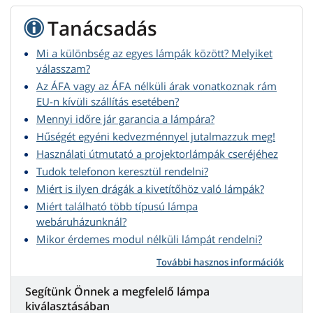
Tanácsadás
Mi a különbség az egyes lámpák között? Melyiket
válasszam?
Az ÁFA vagy az ÁFA nélküli árak vonatkoznak rám
EU-n kívüli szállítás esetében?
Mennyi időre jár garancia a lámpára?
Hűségét egyéni kedvezménnyel jutalmazzuk meg!
Használati útmutató a projektorlámpák cseréjéhez
Tudok telefonon keresztül rendelni?
Miért is ilyen drágák a kivetítőhöz való lámpák?
Miért található több típusú lámpa
webáruházunknál?
Mikor érdemes modul nélküli lámpát rendelni?
További hasznos információk
Segítünk Önnek a megfelelő lámpa
kiválasztásában