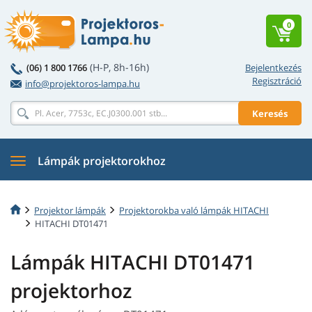
0
(H-P, 8h-16h)
(06) 1 800 1766
Bejelentkezés
Regisztráció
info@projektoros-lampa.hu
Keresés
Lámpák projektorokhoz
Projektor lámpák
Projektorokba való lámpák HITACHI
HITACHI DT01471
Lámpák HITACHI DT01471
projektorhoz