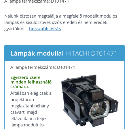
A lámpa termékszáma: DT01471
Nálunk biztosan megtalálja a megfelelő modellt modulos
lámpák és kisülőcsöves izzók eredeti és nem eredeti
gyártóktól...
Lámpák modullal
HITACHI DT01471
A lámpa termékszáma: DT01471
Egyszerű csere
minden felhasználó
számára.
Általában elég csak a
projektoron
meglazítani néhány
csavart, majd
eltávolítani a teljes
lámpa modult és