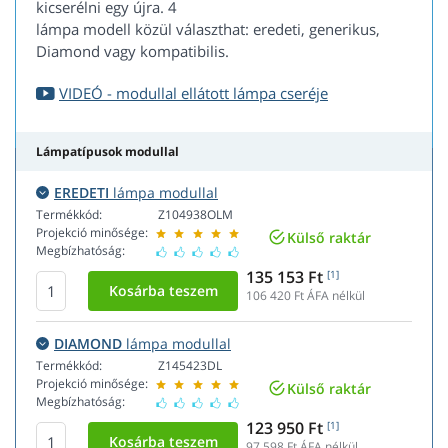
kicserélni egy újra. 4
lámpa modell közül választhat: eredeti, generikus,
Diamond vagy kompatibilis.
VIDEÓ - modullal ellátott lámpa cseréje
Lámpatípusok modullal
EREDETI
lámpa modullal
Termékkód:
Z104938OLM
Projekció minősége:
Külső raktár
Megbízhatóság:
135 153 Ft
[1]
106 420
Ft ÁFA nélkül
DIAMOND
lámpa modullal
Termékkód:
Z145423DL
Projekció minősége:
Külső raktár
Megbízhatóság:
123 950 Ft
[1]
97 598
Ft ÁFA nélkül