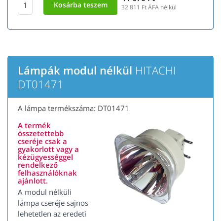
32 811
Ft ÁFA nélkül
Lámpák modul nélkül
HITACHI
DT01471
A lámpa termékszáma: DT01471
A termék
összetettebb
cseréje csak a
gyakorlott vagy a
kézügyességgel
rendelkező
felhasználóknak
ajánlott.
A modul nélküli
lámpa cseréje sajnos
lehetetlen az eredeti