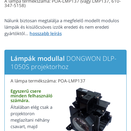
A lámpa termékszáma: POA-LMP137 (vagy LMP137, 610-
347-5158)
Nálunk biztosan megtalálja a megfelelő modellt modulos
lámpák és kisülőcsöves izzók eredeti és nem eredeti
gyártóktól...
Lámpák modullal
DONGWON DLP-
1050S projektorhoz
A lámpa termékszáma: POA-LMP137
Egyszerű csere
minden felhasználó
számára.
Általában elég csak a
projektoron
meglazítani néhány
csavart, majd