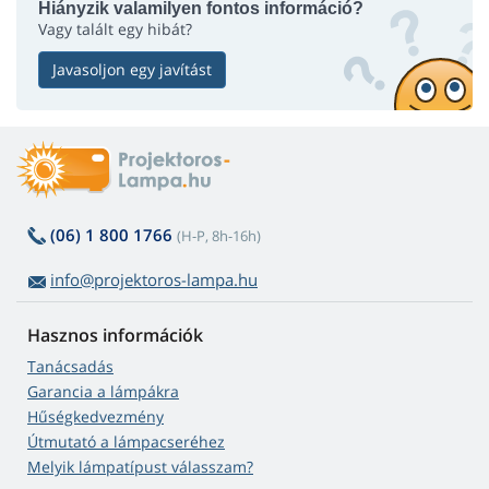
Hiányzik valamilyen fontos információ?
Vagy talált egy hibát?
Javasoljon egy javítást
(06) 1 800 1766
(H-P, 8h-16h)
info@projektoros-lampa.hu
Hasznos információk
Tanácsadás
Garancia a lámpákra
Hűségkedvezmény
Útmutató a lámpacseréhez
Melyik lámpatípust válasszam?