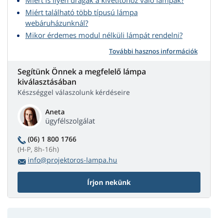
Miért is ilyen drágák a kivetítőhöz való lámpák?
Miért található több típusú lámpa
webáruházunknál?
Mikor érdemes modul nélküli lámpát rendelni?
További hasznos információk
Segítünk Önnek a megfelelő lámpa
kiválasztásában
Készséggel válaszolunk kérdéseire
Aneta
ügyfélszolgálat
(06) 1 800 1766
(H-P, 8h-16h)
info@projektoros-lampa.hu
Írjon nekünk