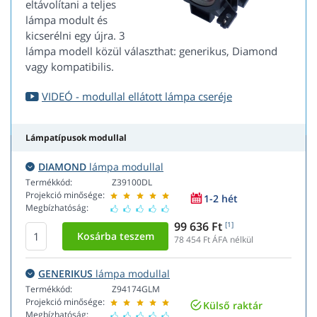
eltávolítani a teljes
lámpa modult és
kicserélni egy újra. 3
lámpa modell közül választhat: generikus, Diamond
vagy kompatibilis.
VIDEÓ - modullal ellátott lámpa cseréje
Lámpatípusok modullal
DIAMOND
lámpa modullal
Termékkód:
Z39100DL
Projekció minősége:
1-2 hét
Megbízhatóság:
99 636 Ft
[1]
78 454
Ft ÁFA nélkül
GENERIKUS
lámpa modullal
Termékkód:
Z94174GLM
Projekció minősége:
Külső raktár
Megbízhatóság: