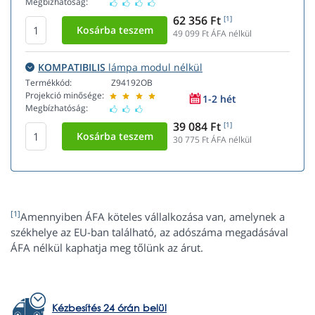
Megbízhatóság:
62 356 Ft
[1]
49 099
Ft ÁFA nélkül
KOMPATIBILIS
lámpa modul nélkül
Termékkód:
Z94192OB
Projekció minősége:
1-2 hét
Megbízhatóság:
39 084 Ft
[1]
30 775
Ft ÁFA nélkül
[1]
Amennyiben ÁFA köteles vállalkozása van, amelynek a
székhelye az EU-ban található, az adószáma megadásával
ÁFA nélkül kaphatja meg tőlünk az árut.
Kézbesítés 24 órán belül