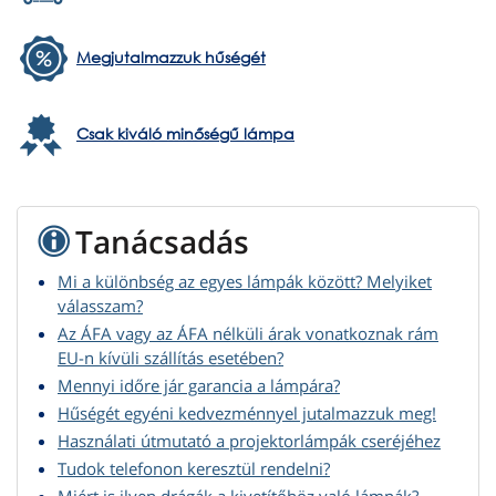
Megjutalmazzuk hűségét
Csak kiváló minőségű lámpa
Tanácsadás
Mi a különbség az egyes lámpák között? Melyiket
válasszam?
Az ÁFA vagy az ÁFA nélküli árak vonatkoznak rám
EU-n kívüli szállítás esetében?
Mennyi időre jár garancia a lámpára?
Hűségét egyéni kedvezménnyel jutalmazzuk meg!
Használati útmutató a projektorlámpák cseréjéhez
Tudok telefonon keresztül rendelni?