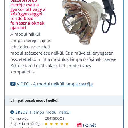
összetettebb
cseréje csak a
gyakorlott vagy a
kézügyességgel
rendelkező
felhasználóknak
ajánlott.
A modul nélküli
lámpa cseréje sajnos
lehetetlen az eredeti
modul szétszerelése nélkül. Ez a művelet lényegesen
összetettebb, mint a modulos lámpa izzójának cseréje.
Kétféle izzó közül választhat: eredeti vagy
kompatibilis.
VIDEÓ - A modul nélküli lámpa cseréje
Lámpatípusok modul nélkül
EREDETI
lámpa modul nélkül
Termékkód:
Z94180OOB
Projekció minősége:
1-2 hét