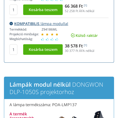
66 368 Ft
[1]
52 258
Ft ÁFA nélkül
KOMPATIBILIS
lámpa modullal
Termékkód:
Z94186ML
Projekció minősége:
Külső raktár
Megbízhatóság:
38 578 Ft
[1]
30 377
Ft ÁFA nélkül
Lámpák modul nélkül
DONGWON
DLP-1050S projektorhoz
A lámpa termékszáma: POA-LMP137
A termék