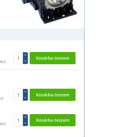
lkül
ül
lkül