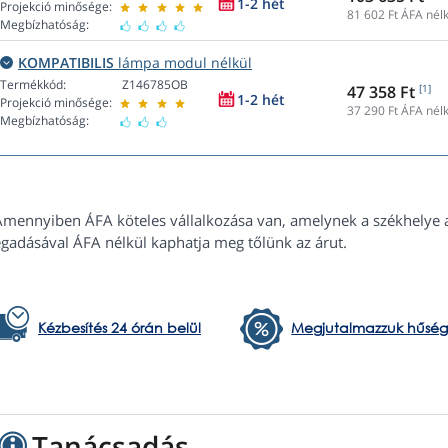
1-2 hét
Projekció minősége:
81 602
Ft ÁFA nélk
Megbízhatóság:
KOMPATIBILIS
lámpa modul nélkül
Termékkód:
Z146785OB
47 358 Ft
[1]
1-2 hét
Projekció minősége:
37 290
Ft ÁFA nélk
Megbízhatóság:
Amennyiben ÁFA köteles vállalkozása van, amelynek a székhelye 
gadásával ÁFA nélkül kaphatja meg tőlünk az árut.
Kézbesítés 24 órán belül
Megjutalmazzuk hűség
Tanácsadás