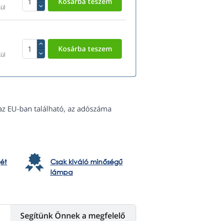
ül
ül
az EU-ban található, az adószáma
ét
Csak kiváló minőségű
lámpa
Segítünk Önnek a megfelelő