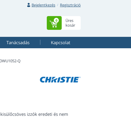
Bejelentkezés
Regisztráció
Üres
0
kosár
Tanácsadás
Kapcsolat
 DWU1052-Q
kisülőcsöves izzók eredeti és nem