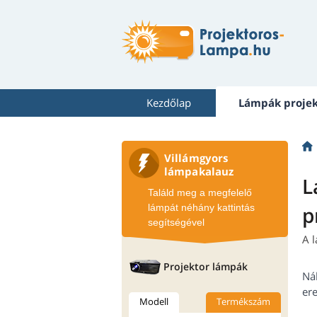
Kezdőlap
Lámpák proje
Villámgyors
lámpakalauz
L
Találd meg a megfelelő
lámpát néhány kattintás
p
segítségével
A 
Projektor lámpák
Ná
ere
Modell
Termékszám