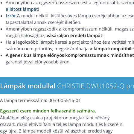
Amennyiben az egyszerű összeszerelést a legfontosabb szempo
ellátott lámpát
!
Izzót
A modul nélküli kisülőcsöves lámpa cseréje abban az ese
tapasztalattal annak cseréjét illetően.
Amennyiben ragaszkodik a kompromisszum nélküli, magas szín
megbízhatósághoz,
vásároljon eredeti lámpát
!
Ha a legolcsóbb lámpát keresi a projektorához és a vetítési 
számára nem prioritás, megvásárolhatja
a lámpa kompatibilis
A generikus lámpa előnyös kompromisszumnak minősíthe
garantál jóval előnyösebb áron.
Lámpák modullal
CHRISTIE DWU1052-Q pro
A lámpa termékszáma: 003-005516-01
Egyszerű csere minden felhasználó számára.
Általában elég csak a projektoron meglazítani néhány
csavart, majd eltávolítani a teljes lámpa modult és kicserélni
egy újra. 2 lámpa modell közül választhat: eredeti vagy