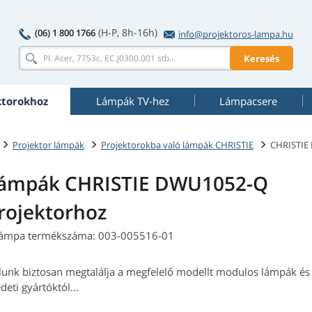
(H-P, 8h-16h)
(06) 1 800 1766
info@projektoros-lampa.hu
Keresés
ktorokhoz
Lámpák TV-hez
Lámpacsere
Projektor lámpák
Projektorokba való lámpák CHRISTIE
CHRISTIE
ámpák CHRISTIE DWU1052-Q
rojektorhoz
lámpa termékszáma: 003-005516-01
lunk biztosan megtalálja a megfelelő modellt modulos lámpák és 
deti gyártóktól...