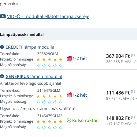
generikus.
VIDEÓ - modullal ellátott lámpa cseréje
Lámpatípusok modullal
EREDETI
lámpa modullal
Termékkód:
Z93829OLM
367 904 Ft
[1]
1-2 hét
Projekció minősége:
289 688
Ft ÁFA né
Megbízhatóság:
GENERIKUS
lámpa modullal
A raktáron lévő legolcsóbb ajánlat.
Termékkód:
Z145475GLM
111 486 Ft
[1]
1-2 hét
Projekció minősége:
87 784
Ft ÁFA nélk
Megbízhatóság:
Ugyanaz a lámpa, raktáron, más szállítótól.
Termékkód:
Z145475GLM2
148 802 Ft
[1]
Külső raktár
Projekció minősége:
117 167
Ft ÁFA né
Megbízhatóság: