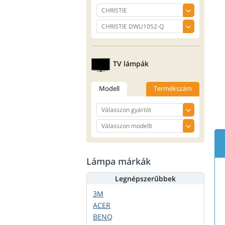
TV lámpák
Modell
Termékszám
Lámpa márkák
Legnépszerűbbek
3M
ACER
BENQ