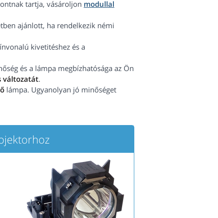
ntnak tartja, vásároljon
modullal
tben ajánlott, ha rendelkezik némi
vonalú kivetitéshez és a
minőség és a lámpa megbízhatósága az Ön
 változatát
.
tő
lámpa. Ugyanolyan jó minőséget
jektorhoz