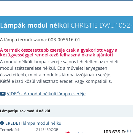
Lámpák modul nélkül
CHRISTIE DWU1052-Q
A lámpa termékszáma: 003-005516-01
A termék összetettebb cseréje csak a gyakorlott vagy a
kézügyességgel rendelkező felhasználóknak ajánlott.
A modul nélküli lámpa cseréje sajnos lehetetlen az eredeti
modul szétszerelése nélkül. Ez a művelet lényegesen
összetettebb, mint a modulos lámpa izzójának cseréje.
Kétféle izzó közül választhat: eredeti vagy kompatibilis.
VIDEÓ - A modul nélküli lámpa cseréje
Lámpatípusok modul nélkül
EREDETI
lámpa modul nélkül
Termékkód:
Z145459OOB
103 635 Ft
[1]