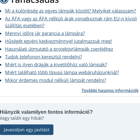
Mi a különbség az egyes lámpák között? Melyiket válasszam?
Az ÁFA vagy az ÁFA nélküli árak vonatkoznak rám EU-n kívüli
szállítás esetében?
Mennyi időre jár garancia a lámpára?
Hűségét egyéni kedvezménnyel jutalmazzuk meg!
Használati útmutató a projektorlámpák cseréjéhez
Tudok telefonon keresztül rendelni?
Miért is ilyen drágák a kivetítőhöz való lámpák?
Miért található több típusú lámpa webáruházunknál?
Mikor érdemes modul nélküli lámpát rendelni?
További hasznos információk
Hiányzik valamilyen fontos információ?
Vagy talált egy hibát?
Javasoljon egy javítást