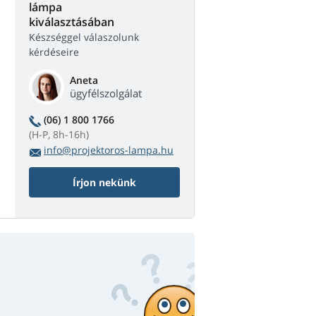
lámpa
kiválasztásában
Készséggel válaszolunk
kérdéseire
Aneta
ügyfélszolgálat
(06) 1 800 1766
(H-P, 8h-16h)
info@projektoros-lampa.hu
Írjon nekünk