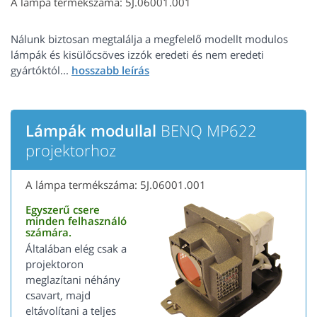
A lámpa termékszáma: 5J.06001.001
Nálunk biztosan megtalálja a megfelelő modellt modulos
lámpák és kisülőcsöves izzók eredeti és nem eredeti
gyártóktól...
Lámpák modullal
BENQ MP622
projektorhoz
A lámpa termékszáma: 5J.06001.001
Egyszerű csere
minden felhasználó
számára.
Általában elég csak a
projektoron
meglazítani néhány
csavart, majd
eltávolítani a teljes