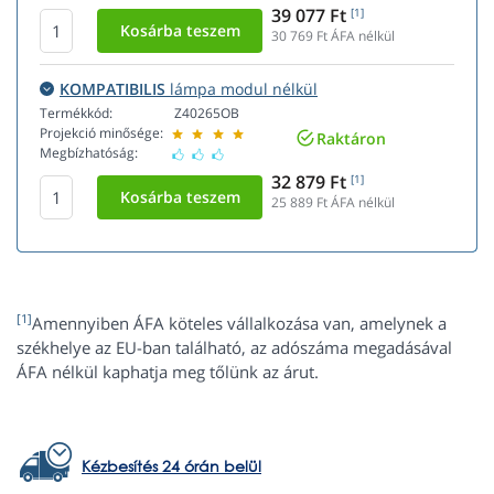
39 077 Ft
[1]
30 769
Ft ÁFA nélkül
KOMPATIBILIS
lámpa modul nélkül
Termékkód:
Z40265OB
Projekció minősége:
Raktáron
Megbízhatóság:
32 879 Ft
[1]
25 889
Ft ÁFA nélkül
[1]
Amennyiben ÁFA köteles vállalkozása van, amelynek a
székhelye az EU-ban található, az adószáma megadásával
ÁFA nélkül kaphatja meg tőlünk az árut.
Kézbesítés 24 órán belül