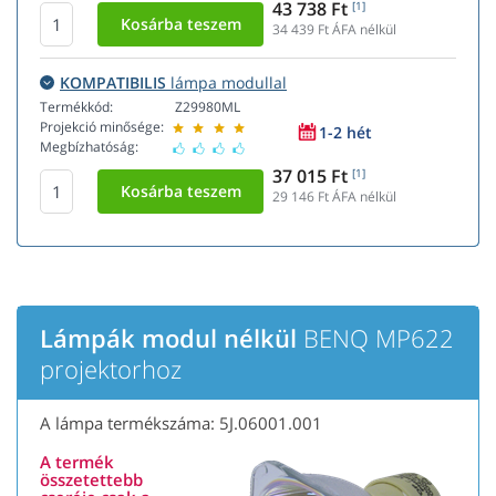
43 738 Ft
[1]
34 439
Ft ÁFA nélkül
KOMPATIBILIS
lámpa modullal
Termékkód:
Z29980ML
Projekció minősége:
1-2 hét
Megbízhatóság:
37 015 Ft
[1]
29 146
Ft ÁFA nélkül
Lámpák modul nélkül
BENQ MP622
projektorhoz
A lámpa termékszáma: 5J.06001.001
A termék
összetettebb