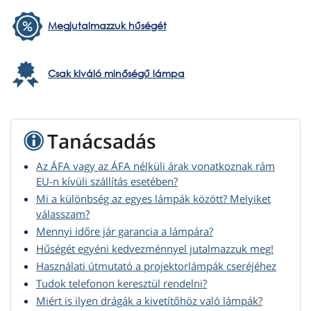
Megjutalmazzuk hűségét
Csak kiváló minőségű lámpa
Tanácsadás
Az ÁFA vagy az ÁFA nélküli árak vonatkoznak rám
EU-n kívüli szállítás esetében?
Mi a különbség az egyes lámpák között? Melyiket
válasszam?
Mennyi időre jár garancia a lámpára?
Hűségét egyéni kedvezménnyel jutalmazzuk meg!
Használati útmutató a projektorlámpák cseréjéhez
Tudok telefonon keresztül rendelni?
Miért is ilyen drágák a kivetítőhöz való lámpák?