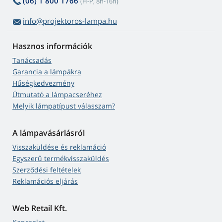
(06) 1 800 1766
(H-P, 8h-16h)
info@projektoros-lampa.hu
Hasznos információk
Tanácsadás
Garancia a lámpákra
Hűségkedvezmény
Útmutató a lámpacseréhez
Melyik lámpatípust válasszam?
A lámpavásárlásról
Visszaküldése és reklamáció
Egyszerű termékvisszaküldés
Szerződési feltételek
Reklamációs eljárás
Web Retail Kft.