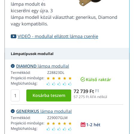
lámpa modult és
kicserélni egy újra. 3
lámpa modell közül választhat: generikus, Diamond
vagy kompatibilis.
VIDEÓ - modullal ellátott lámpa cseréje
Lámpatípusok modullal
DIAMOND
lámpa modullal
Termékkód:
Z28823DL
Projekció minősége:
Külső raktár
Megbízhatóság:
72 739 Ft
[1]
57 275
Ft ÁFA nélkül
GENERIKUS
lámpa modullal
Termékkód:
Z29007GLM
Projekció minősége:
1-2 hét
Megbízhatóság: