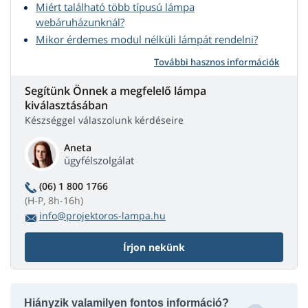
Miért található több típusú lámpa
webáruházunknál?
Mikor érdemes modul nélküli lámpát rendelni?
További hasznos információk
Segítünk Önnek a megfelelő lámpa
kiválasztásában
Készséggel válaszolunk kérdéseire
Aneta
ügyfélszolgálat
(06) 1 800 1766
(H-P, 8h-16h)
info@projektoros-lampa.hu
Írjon nekünk
Hiányzik valamilyen fontos információ?