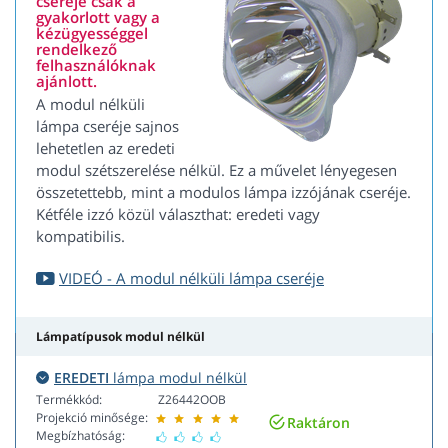
cseréje csak a
gyakorlott vagy a
kézügyességgel
rendelkező
felhasználóknak
ajánlott.
A modul nélküli
lámpa cseréje sajnos
lehetetlen az eredeti
modul szétszerelése nélkül. Ez a művelet lényegesen
összetettebb, mint a modulos lámpa izzójának cseréje.
Kétféle izzó közül választhat: eredeti vagy
kompatibilis.
VIDEÓ - A modul nélküli lámpa cseréje
Lámpatípusok modul nélkül
EREDETI
lámpa modul nélkül
Termékkód:
Z26442OOB
Projekció minősége:
Raktáron
Megbízhatóság: