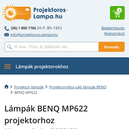
0
(H-P, 8h-16h)
(06) 1 800 1766
Bejelentkezés
Regisztráció
info@projektoros-lampa.hu
Keresés
Lámpák projektorokhoz
Projektor lámpák
Projektorokba való lámpák BENQ
BENQ MP622
Lámpák BENQ MP622
projektorhoz