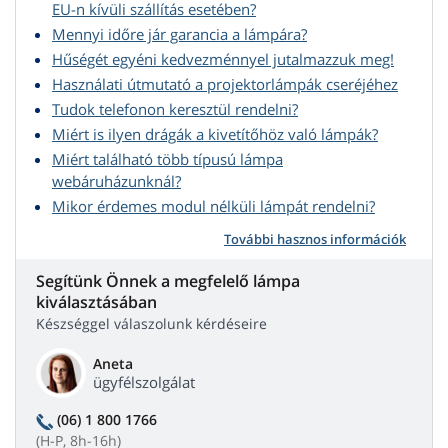
EU-n kívüli szállítás esetében?
Mennyi időre jár garancia a lámpára?
Hűségét egyéni kedvezménnyel jutalmazzuk meg!
Használati útmutató a projektorlámpák cseréjéhez
Tudok telefonon keresztül rendelni?
Miért is ilyen drágák a kivetítőhöz való lámpák?
Miért található több típusú lámpa
webáruházunknál?
Mikor érdemes modul nélküli lámpát rendelni?
További hasznos információk
Segítünk Önnek a megfelelő lámpa
kiválasztásában
Készséggel válaszolunk kérdéseire
Aneta
ügyfélszolgálat
(06) 1 800 1766
(H-P, 8h-16h)