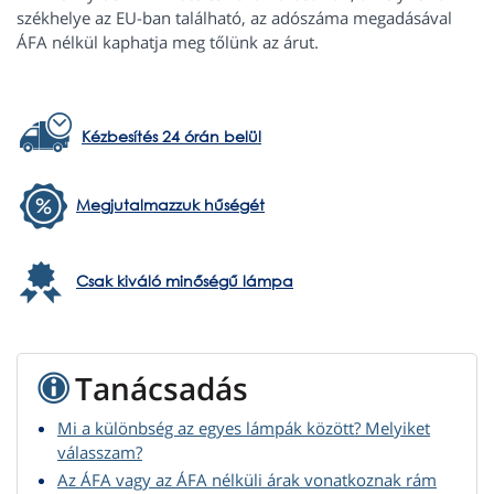
székhelye az EU-ban található, az adószáma megadásával
ÁFA nélkül kaphatja meg tőlünk az árut.
Kézbesítés 24 órán belül
Megjutalmazzuk hűségét
Csak kiváló minőségű lámpa
Tanácsadás
Mi a különbség az egyes lámpák között? Melyiket
válasszam?
Az ÁFA vagy az ÁFA nélküli árak vonatkoznak rám