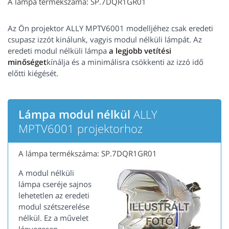
A lámpa termékszáma: SP.7DQR1GR01
Az Ön projektor ALLY MPTV6001 modelljéhez csak eredeti
csupasz izzót kinálunk, vagyis modul nélküli lámpát. Az
eredeti modul nélküli lámpa
a legjobb vetítési
minőséget
kínálja és a minimálisra csökkenti az izzó idő
előtti kiégését.
Lámpa modul nélkül
ALLY
MPTV6001 projektorhoz
A lámpa termékszáma: SP.7DQR1GR01
A modul nélküli
lámpa cseréje sajnos
lehetetlen az eredeti
modul szétszerelése
nélkül. Ez a művelet