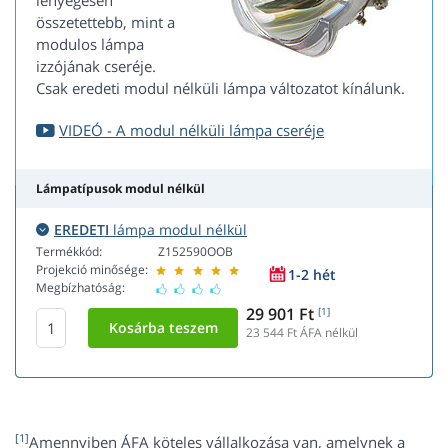
lényegesen
összetettebb, mint a
modulos lámpa
izzójának cseréje.
Csak eredeti modul nélküli lámpa változatot kínálunk.
VIDEÓ - A modul nélküli lámpa cseréje
Lámpatípusok modul nélkül
EREDETI
lámpa modul nélkül
Termékkód:
Z152590OOB
Projekció minősége:
1-2 hét
Megbízhatóság:
29 901 Ft
[1]
23 544
Ft ÁFA nélkül
[1]
Amennyiben ÁFA köteles vállalkozása van, amelynek a