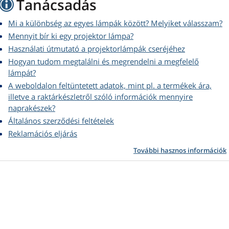
Tanácsadás
Mi a különbség az egyes lámpák között? Melyiket válasszam?
Mennyit bír ki egy projektor lámpa?
Használati útmutató a projektorlámpák cseréjéhez
Hogyan tudom megtalálni és megrendelni a megfelelő
lámpát?
A weboldalon feltüntetett adatok, mint pl. a termékek ára,
illetve a raktárkészletről szóló információk mennyire
naprakészek?
Általános szerződési feltételek
Reklamációs eljárás
További hasznos információk