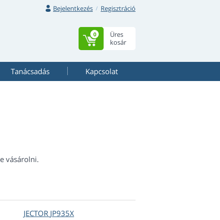
Bejelentkezés
Regisztráció
Üres
0
kosár
Tanácsadás
Kapcsolat
e vásárolni.
JECTOR
JP935X