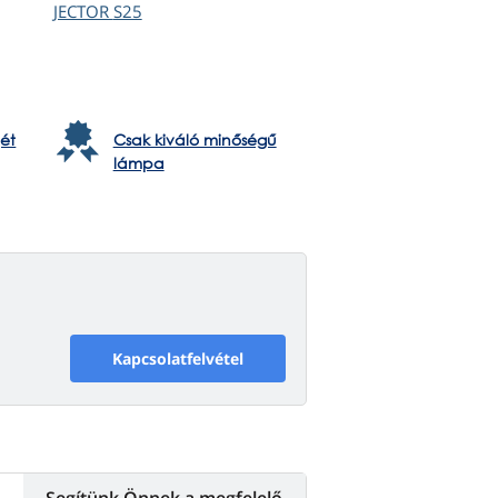
JECTOR
S25
ét
Csak kiváló minőségű
lámpa
Kapcsolatfelvétel
Segítünk Önnek a megfelelő