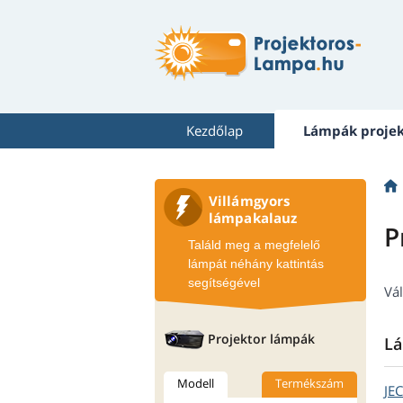
Kezdőlap
Lámpák proje
Villámgyors
lámpakalauz
P
Találd meg a megfelelő
lámpát néhány kattintás
segítségével
Vál
Projektor lámpák
Lá
Modell
Termékszám
JE