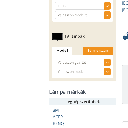
JE
JE
TV lámpák
Modell
Termékszám
Lámpa márkák
Legnépszerűbbek
3M
ACER
BENQ