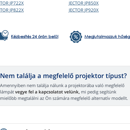
CTOR
JP722X
JECTOR
JP850X
CTOR
JP822X
JECTOR
JP920X
Kézbesítés 24 órán belül
Megjutalmazzuk hűség
Nem találja a megfelelő projektor típust?
Amennyiben nem találja nálunk a projektorába való megfelelő
lámpát
vegye fel a kapcsolatot velünk,
mi pedig segítünk
mielőbb megtalálni az Ön számára megfelelő alternatív modellt.