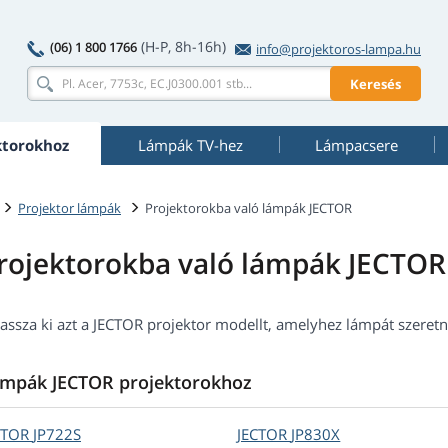
(H-P, 8h-16h)
(06) 1 800 1766
info@projektoros-lampa.hu
Keresés
ktorokhoz
Lámpák TV-hez
Lámpacsere
Projektor lámpák
Projektorokba való lámpák JECTOR
rojektorokba való lámpák JECTOR
assza ki azt a JECTOR projektor modellt, amelyhez lámpát szeretn
mpák JECTOR projektorokhoz
CTOR
JP722S
JECTOR
JP830X