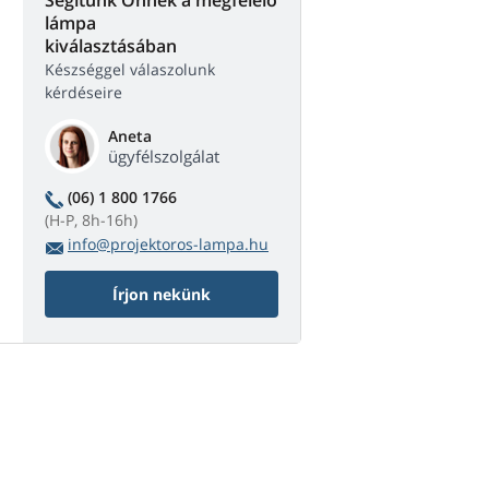
lámpa
kiválasztásában
Készséggel válaszolunk
kérdéseire
Aneta
ügyfélszolgálat
(06) 1 800 1766
(H-P, 8h-16h)
info@projektoros-lampa.hu
Írjon nekünk