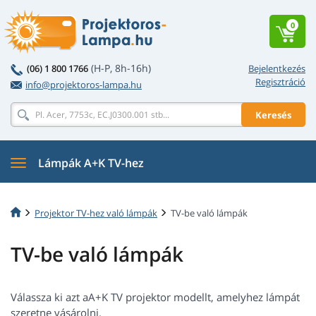
0
(H-P, 8h-16h)
(06) 1 800 1766
Bejelentkezés
Regisztráció
info@projektoros-lampa.hu
Keresés
Lámpák A+K TV-hez
Projektor TV-hez való lámpák
TV-be való lámpák
TV-be való lámpák
Válassza ki azt aA+K TV projektor modellt, amelyhez lámpát
szeretne vásárolni.