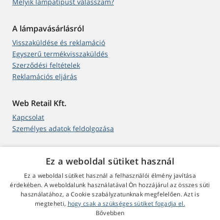
Melyik lámpatípust válasszam?
A lámpavásárlásról
Visszaküldése és reklamáció
Egyszerű termékvisszaküldés
Szerződési feltételek
Reklamációs eljárás
Web Retail Kft.
Kapcsolat
Személyes adatok feldolgozása
Ez a weboldal sütiket használ
4,9
csillag
Ez a weboldal sütiket használ a felhasználói élmény javítása
545 értékelés
Google
érdekében. A weboldalunk használatával Ön hozzájárul az összes süti
használatához, a Cookie szabályzatunknak megfelelően. Azt is
megteheti,
hogy csak a szükséges sütiket fogadja el.
© 2009 - 2026 Projektoros-Lampa.hu
Bővebben