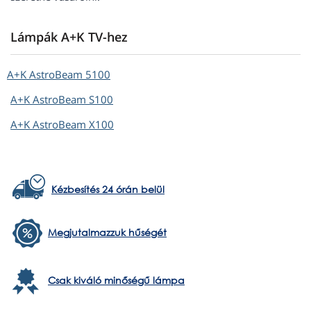
Lámpák A+K TV-hez
A+K
AstroBeam 5100
A+K
AstroBeam S100
A+K
AstroBeam X100
Kézbesítés 24 órán belül
Megjutalmazzuk hűségét
Csak kiváló minőségű lámpa