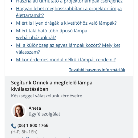
Használati útmutató a projektorlámpák cseréjéhez
Hogyan lehet meghosszabbítani a projektorlámpa
élettartamát?
Miért is ilyen drágák a kivetítőhöz való lámpák?
Miért található több típusú lámpa
webáruházunknál?
Mi a különbség az egyes lámpák között? Melyiket
válasszam?
Mikor érdemes modul nélküli lámpát rendelni?
További hasznos információk
Segítünk Önnek a megfelelő lámpa
kiválasztásában
Készséggel válaszolunk kérdéseire
Aneta
ügyfélszolgálat
(06) 1 800 1766
(H-P, 8h-16h)